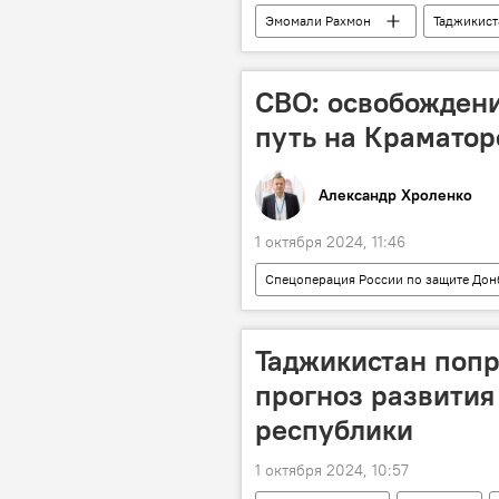
Эмомали Рахмон
Таджикист
СВО: освобождени
путь на Краматор
Александр Хроленко
1 октября 2024, 11:46
Спецоперация России по защите Дон
Армия и вооружение
Росси
Политика
Таджикистан поп
прогноз развития
республики
1 октября 2024, 10:57