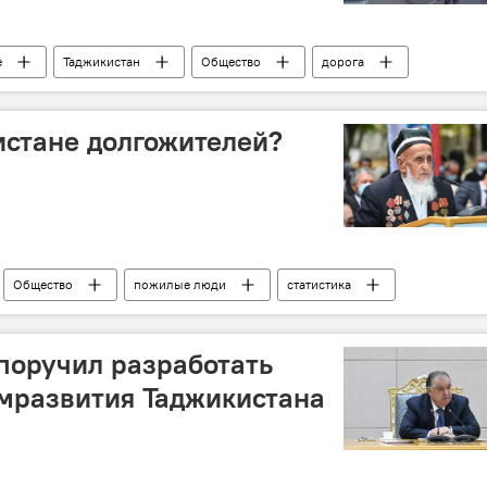
е
Таджикистан
Общество
дорога
истане долгожителей?
Общество
пожилые люди
статистика
поручил разработать
мразвития Таджикистана