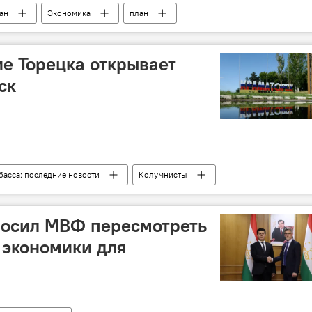
ан
Экономика
план
е Торецка открывает
ск
басса: последние новости
Колумнисты
я
Украина
США
агрессия Запада
росил МВФ пересмотреть
 экономики для