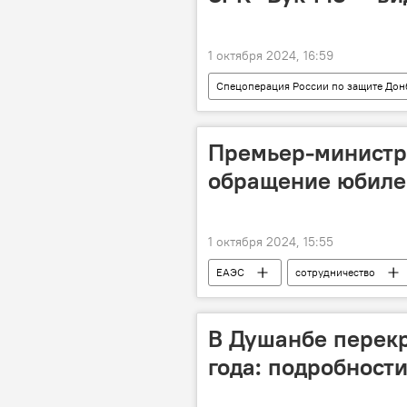
1 октября 2024, 16:59
Спецоперация России по защите Дон
Минобороны России
Росси
Премьер-министр
обращение юбиле
1 октября 2024, 15:55
ЕАЭС
сотрудничество
В Душанбе перекр
года: подробност