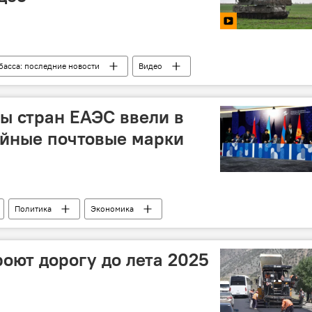
басса: последние новости
Видео
я
Армия и вооружение
ы стран ЕАЭС ввели в
йные почтовые марки
Политика
Экономика
оют дорогу до лета 2025
и