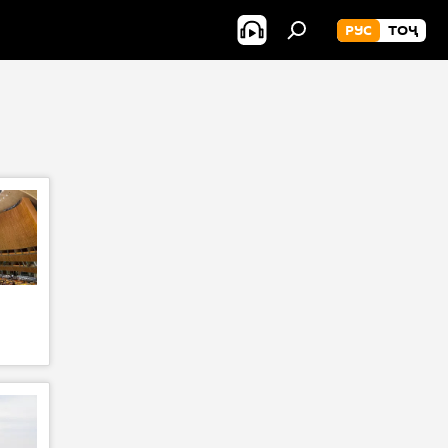
РУС
ТОҶ