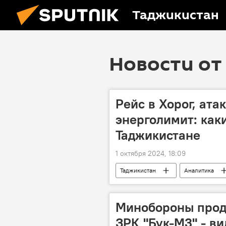
Таджикистан
Новости от 
Рейс в Хорог, ата
энерголимит: как
Таджикистане
1 октября 2024, 18:09
Таджикистан
Аналитика
Минобороны прод
ЗРК "Бук-М3" - ви