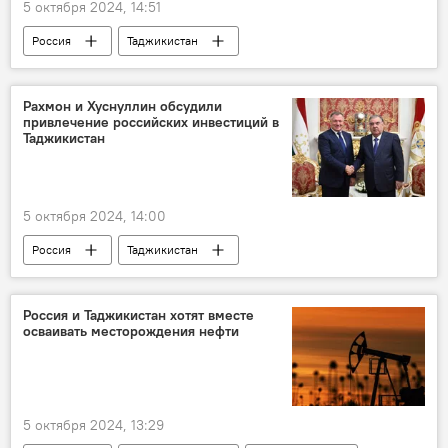
5 октября 2024, 14:51
Россия
Таджикистан
Эмомали Рахмон
Владимир Путин
СНГ
Политика
саммит
Рахмон и Хуснуллин обсудили
привлечение российских инвестиций в
Таджикистан
5 октября 2024, 14:00
Россия
Таджикистан
Эмомали Рахмон
инвестиции
Экономика
Россия и Таджикистан хотят вместе
осваивать месторождения нефти
5 октября 2024, 13:29