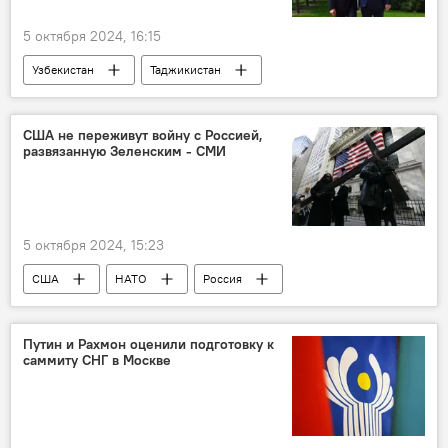
5 октября 2024, 16:15
Узбекистан
Таджикистан
Шавкат Мирзиёев
Эмомали Рахмон
Политика
Центральная Азия
США не переживут войну с Россией,
развязанную Зеленским - СМИ
5 октября 2024, 15:23
США
НАТО
Россия
Армия и вооружение
Обзор СМИ
Владимир Зеленский
война
Мир
Путин и Рахмон оценили подготовку к
саммиту СНГ в Москве