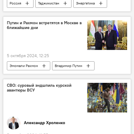
Россия
Таджикистан
Энергетика
нефть
Экономика
Кохир Расулзода
Путин и Рахмон встретятся в Москве в
ближайшие дни
5 октября 2024, 12:25
Эмомали Рахмон
Владимир Путин
Россия
Таджикистан
Политика
визит
СВО: суровый эндшпиль курской
авантюры ВСУ
Александр Хроленко