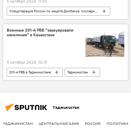
5 октября 2024, 11:55
Спецоперация России по защите Донбасса: последние новости
Россия
Армия и вооружение
Колумнисты
Аналитика
Военные 201-й РВБ "эвакуировали
население" в Казахстане
агрессия Запада
США
НАТО
5 октября 2024, 10:31
201-я РВБ в Таджикистане
Таджикистан
Россия
военные учения
Армия и вооружение
Казахстан
Центральная Азия
ОДКБ
Таджикистан
ТАДЖИКИСТАН
ЦЕНТРАЛЬНАЯ АЗИЯ
РОССИЯ
ПОЛИТИКА