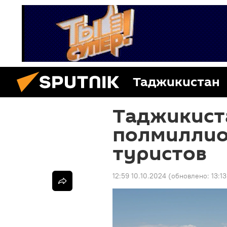
Таджикистан
Таджикист
полмиллио
туристов
12:59 10.10.2024
(обновлено:
13:1