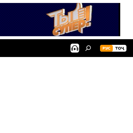
РУС
ТОҶ