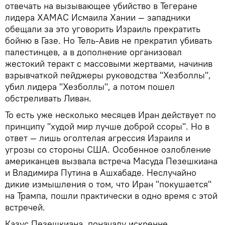
отвечать на вызывающее убийство в Тегеране
лидера ХАМАС Исмаила Хании — западники
обещали за это уговорить Израиль прекратить
бойню в Газе. Но Тель-Авив не прекратил убивать
палестинцев, а в дополнение организовал
жестокий теракт с массовыми жертвами, начинив
взрывчаткой пейджеры руководства "Хезболлы",
убил лидера "Хезболлы", а потом пошел
обстреливать Ливан.
То есть уже несколько месяцев Иран действует по
принципу "худой мир лучше доброй ссоры". Но в
ответ — лишь оголтелая агрессия Израиля и
угрозы со стороны США. Особенное озлобление
американцев вызвала встреча Масуда Пезешкиана
и Владимира Путина в Ашхабаде. Неслучайно
дикие измышления о том, что Иран "покушается"
на Трампа, пошли практически в одно время с этой
встречей.
Казус Пезешкиана, поначалу искренне