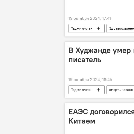
19 октября 2024, 17:41
Таджикистан
Здравоохране
В Худжанде умер 
писатель
19 октября 2024, 16:45
Таджикистан
смерть извест
Новости Худжанда и Согдийской обл
ЕАЭС договорился
Китаем