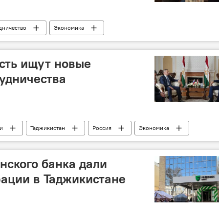
дничество
Экономика
сть ищут новые
удничества
и
Таджикистан
Россия
Экономика
нского банка дали
ации в Таджикистане