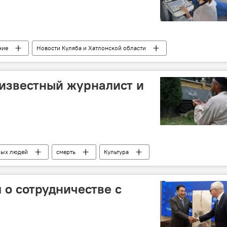
ние
Новости Куляба и Хатлонской области
известный журналист и
ных людей
смерть
Культура
асти
 о сотрудничестве с