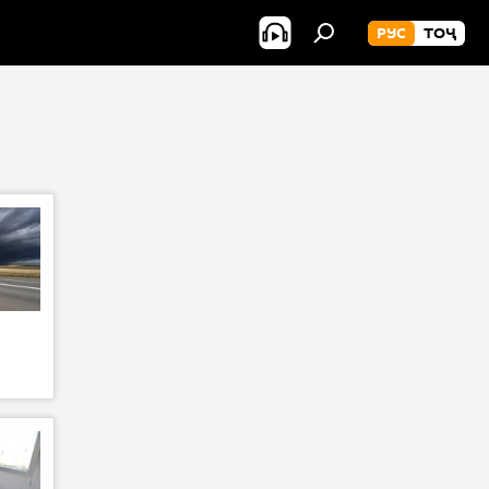
РУС
ТОҶ