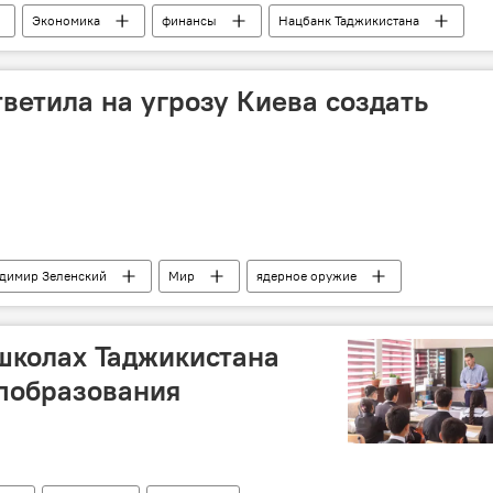
Экономика
финансы
Нацбанк Таджикистана
тветила на угрозу Киева создать
димир Зеленский
Мир
ядерное оружие
 школах Таджикистана
побразования