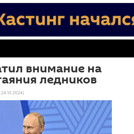
атил внимание на
таяния ледников
9 24.10.2024
)