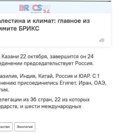
лестина и климат: главное из
аммите БРИКС
Казани 22 октября, завершится он 24
ъединении председательствует Россия.
зилия, Индия, Китай, Россия и ЮАР. С 1
инению присоединились Египет, Иран, ОАЭ,
пия.
елегации из 36 стран, 22 из которых
ударств, и шести международных
кистан
Экология