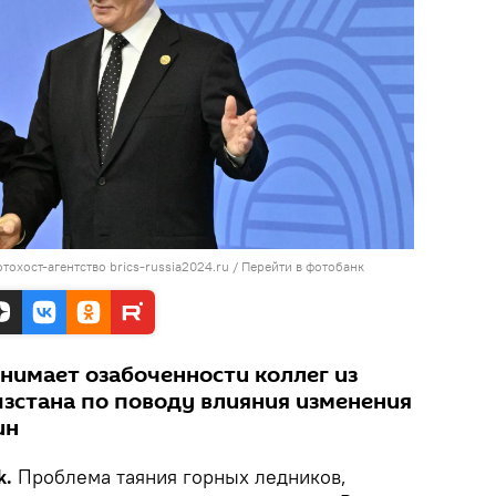
охост-агентство brics-russia2024.ru
/
Перейти в фотобанк
онимает озабоченности коллег из
зстана по поводу влияния изменения
ин
k.
Проблема таяния горных ледников,