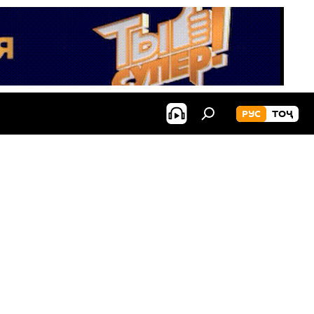
РУС
ТОҶ