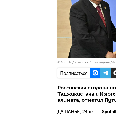
©
Sputnik
/ Кристина Кормилицына / Фот
Подписаться
Российская сторона п
Таджикистана и Кыргы
климата, отметил Пут
ДУШАНБЕ, 24 окт — Sputni