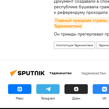
Документ создавали в слож
республике бушевала граж
к референдуму проходила 
Главный праздник страны,
Таджикистана
Он трижды претерпевал пра
Конституция Таджикистана
Таджик
Таджикистан
ТАДЖИКИСТАН
Макс
Telegram
Дзен
VK