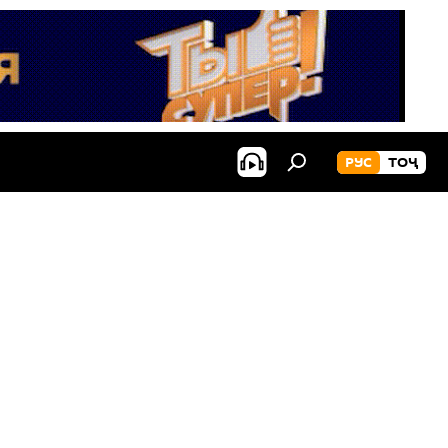
РУС
ТОҶ