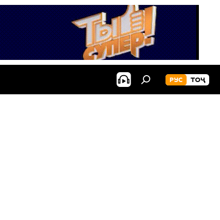
РУС
ТОҶ