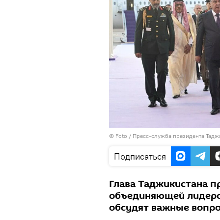
© Foto /
Пресс-служба президента Тадж
Подписаться
Глава Таджикистана п
объединяющей лидеров
обсудят важные вопро