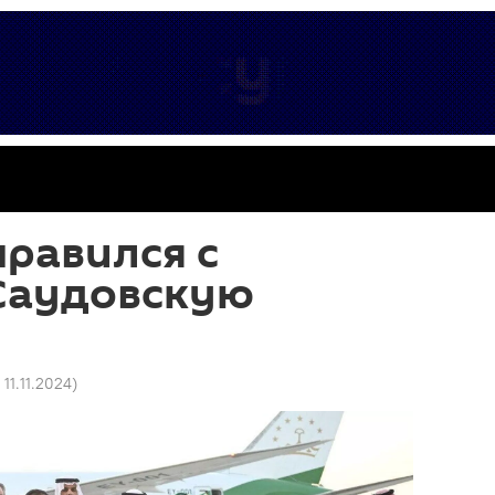
равился с
 Саудовскую
 11.11.2024
)