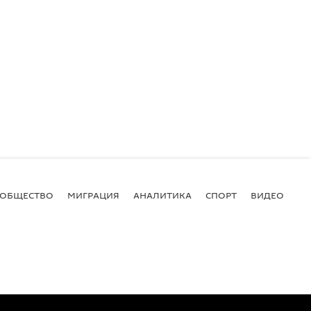
ОБЩЕСТВО
МИГРАЦИЯ
АНАЛИТИКА
СПОРТ
ВИДЕО
И