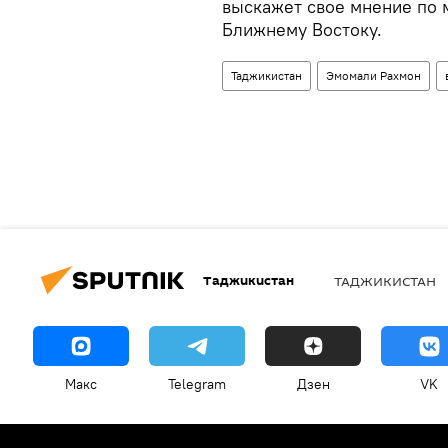
выскажет свое мнение по 
Ближнему Востоку.
Таджикистан
Эмомали Рахмон
Таджикистан
ТАДЖИКИСТАН
Макс
Telegram
Дзен
VK