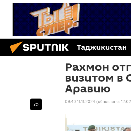
Таджикистан
Рахмон отп
визитом в
Аравию
09:40 11.11.2024
(обновлено:
12:02