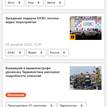
Фото
Мир
Земля
землетрясение
Происшествия, ЧП, криминал
Заседание лидеров ЕАЭС: полное
видео мероприятия
26 декабря 2024, 15:35
ЕАЭС
Видео
Россия
Выживший в авиакатастрофе
уроженец Таджикистана рассказал
подробности спасения
Эксклюзив
Происшествия, ЧП, криминал
Таджикистан