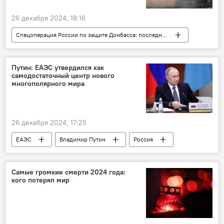
26 декабря 2024, 18:16
Спецоперация России по защите Донбасса: последние новости
Россия
Украина
конфликт
Армия и вооружение
Путин: ЕАЭС утвердился как
самодостаточный центр нового
многополярного мира
26 декабря 2024, 17:25
ЕАЭС
Владимир Путин
Россия
Самые громкие смерти 2024 года:
кого потерял мир