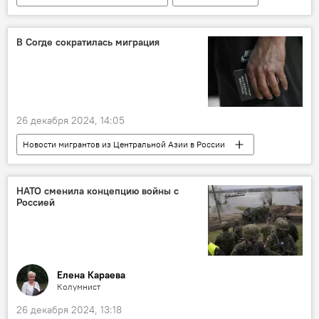
Казахстан
авиакатастрофа
В Согде сократилась миграция
26 декабря 2024, 14:05
Новости мигрантов из Центральной Азии в России
Миграция
Таджикистан
Новости Худжанда и Согдийской области
НАТО сменила концепцию войны с
Россией
Елена Караева
Колумнист
26 декабря 2024, 13:18