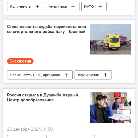
Колумнисты
Аналитика
НАТО
Мир
Россия
Стала известна судьба таджикистанцев
со смертельного рейса Баку - Грозный
Эксклюзив
Происшествия, ЧП, криминал
Таджикистан
Казахстан
Азербайджан
авиакатастрофа
Россия открыла в Душанбе первый
Центр допобразования
26 декабря 2024, 11:50