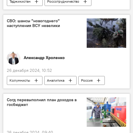
Таджикистан
Россотрудничество
Россия
Образование
СВО: шансы "новогоднего"
наступления ВСУ невелики
Александр Хроленко
26 декабря 2024, 10:52
Колумнисты
Аналитика
Россия
Армия и вооружение
Украина
конфликт
Согд перевыполнил план доходов в
госбюджет
Спецоперация России по защите Донбасса: последние новости
26 декабря 2024, 09:40