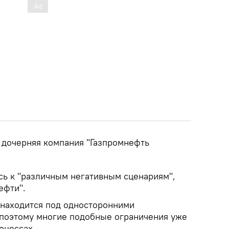
 и дочерняя компания "Газпромнефть
сь к "различным негативным сценариям",
ефти".
 находится под односторонними
поэтому многие подобные ограничения уже
оцессах.