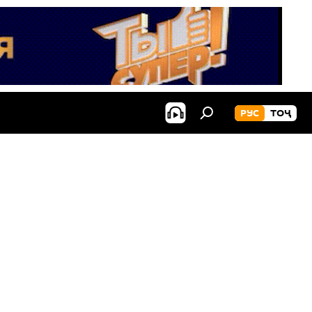
РУС
ТОҶ