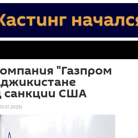
компания "Газпром
аджикистане
д санкции США
 13.01.2025
)