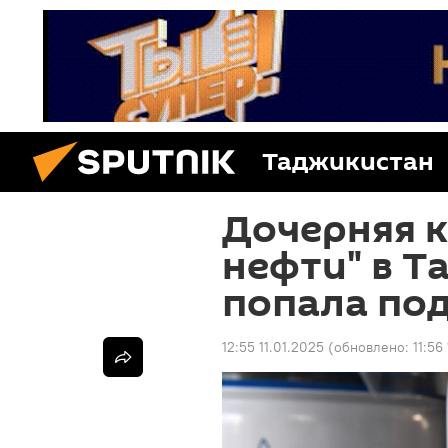
Таджикистан
Дочерняя 
нефти" в Т
попала по
12:55 11.01.2025
(обновлено:
11:56