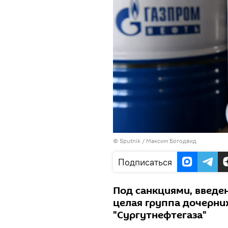
©
Sputnik
/ Максим Богодвид
Подписаться
Под санкциями, введе
целая группа дочерни
"Сургутнефтегаза"