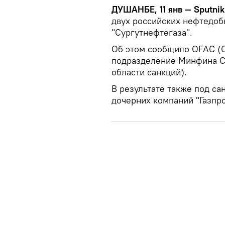
ДУШАНБЕ, 11 янв — Sputnik
двух российских нефтедоб
"Сургутнефтегаза".
Об этом сообщило OFAC (Off
подразделение Минфина С
области санкций).
В результате также под са
дочерних компаний "Газпро