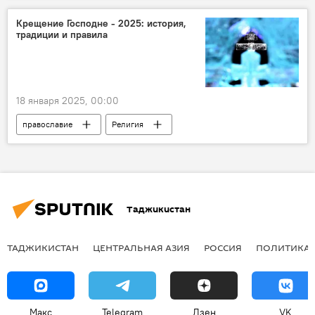
Религия
Справки
Крещение Господне - 2025: история,
традиции и правила
18 января 2025, 00:00
православие
Религия
Какой сегодня праздник: календарь важных дат 2026
праздник
Справки
Москва
Таджикистан
ТАДЖИКИСТАН
ЦЕНТРАЛЬНАЯ АЗИЯ
РОССИЯ
ПОЛИТИКА
Макс
Telegram
Дзен
VK