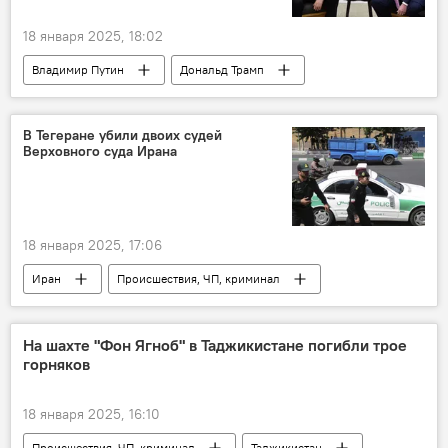
18 января 2025, 18:02
Владимир Путин
Дональд Трамп
США
Россия
Германия
Мир
Политика
В Тегеране убили двоих судей
Верховного суда Ирана
Спецоперация России по защите Донбасса: последние новости
Украина
конфликт
18 января 2025, 17:06
Иран
Происшествия, ЧП, криминал
На шахте "Фон Ягноб" в Таджикистане погибли трое
горняков
18 января 2025, 16:10
Происшествия, ЧП, криминал
Таджикистан