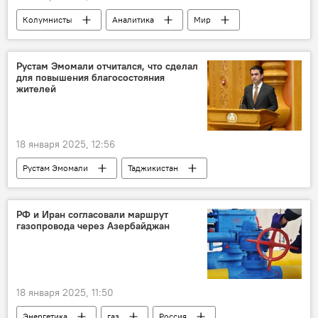
Колумнисты
Аналитика
Мир
Иран
Россия
Владимир Путин
Масуд Пезешкиан
Политика
Рустам Эмомали отчитался, что сделал
для повышения благосостояния
жителей
18 января 2025, 12:56
Рустам Эмомали
Таджикистан
Общество
Экономика
РФ и Иран согласовали маршрут
газопровода через Азербайджан
18 января 2025, 11:50
Энергетика
газ
Россия