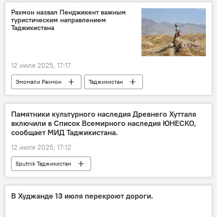
Рахмон назвал Пенджикент важным
туристическим направлением
Таджикистана
12 июля 2025, 17:17
Эмомали Рахмон
Таджикистан
Туризм
Пенджикент
Новости Худжанда и Согдийской области
Памятники культурного наследия Древнего Хутталя
включили в Список Всемирного наследия ЮНЕСКО,
сообщает МИД Таджикистана.
12 июля 2025, 17:12
Sputnik Таджикистан
В Худжанде 13 июля перекроют дороги.