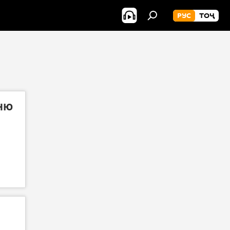
РУС
ТОҶ
ню