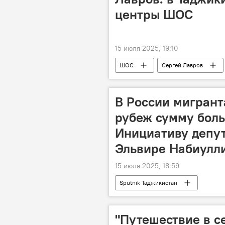
центры ШОС
15 июля 2025, 19:10
ШОС
Сергей Лавров
В России мигрант
рубеж сумму боль
Инициативу депу
Эльвире Набиулл
15 июля 2025, 18:59
Sputnik Таджикистан
"Путешествие в с