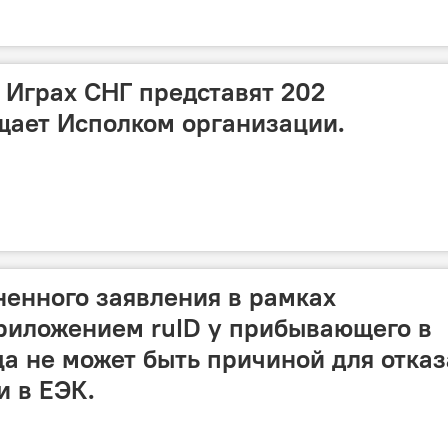
I Играх СНГ представят 202
щает Исполком организации.
ненного заявления в рамках
риложением ruID у прибывающего в
а не может быть причиной для отказ
и в ЕЭК.