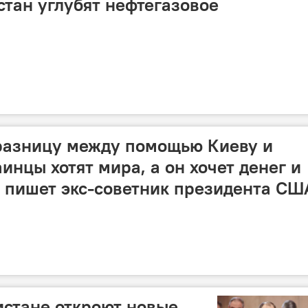
стан углубят нефтегазовое
разницу между помощью Киеву и
инцы хотят мира, а он хочет денег и
и, пишет экс-советник президента СШ
истане откроют новые