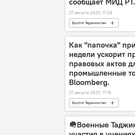
сообщает МИД РТ
27 августа 2025, 17:24
Sputnik Таджикистан
Как "папочка" при
недели ускорит п
правовых актов д
промышленные то
Bloomberg.
27 августа 2025, 17:16
Sputnik Таджикистан
🪖Военные Таджи
участия в учения