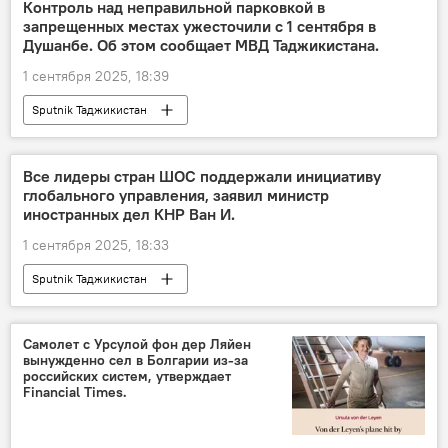
Визит Путина в Таджикистан
Контроль над неправильной парковкой в
запрещенных местах ужесточили с 1 сентября в
Визит Владимира Путина в Таджикистан
Душанбе. Об этом сообщает МВД Таджикистана.
1 сентября 2025, 18:39
Sputnik Таджикистан
Все лидеры стран ШОС поддержали инициативу
глобального управления, заявил министр
иностранных дел КНР Ван И.
1 сентября 2025, 18:33
Sputnik Таджикистан
Самолет с Урсулой фон дер Ляйен
вынужденно сел в Болгарии из-за
российских систем, утверждает
Financial Times.