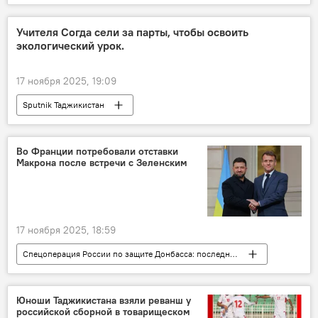
Учителя Согда сели за парты, чтобы освоить
экологический урок.
17 ноября 2025, 19:09
Sputnik Таджикистан
Во Франции потребовали отставки
Макрона после встречи с Зеленским
17 ноября 2025, 18:59
Спецоперация России по защите Донбасса: последние новости
Франция
Украина
Армия и вооружение
Владимир Зеленский
Юноши Таджикистана взяли реванш у
российской сборной в товарищеском
Европа и ЕС