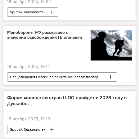
18 ноября 2025, 19:32
Sputnik Таджикистан
Минобороны РФ рассказало о
значении освобождения Платоновки
18 ноября 2025, 19:12
Спецоперация России по защите Донбасса: последние новости
Россия
Армия и вооружение
Украина
конфликт
Форум молодежи стран ШОС пройдет в 2026 году в
Душанбе.
18 ноября 2025, 19:10
Sputnik Таджикистан