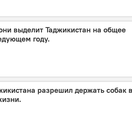
они выделит Таджикистан на общее
едующем году.
жикистана разрешил держать собак 
жизни.