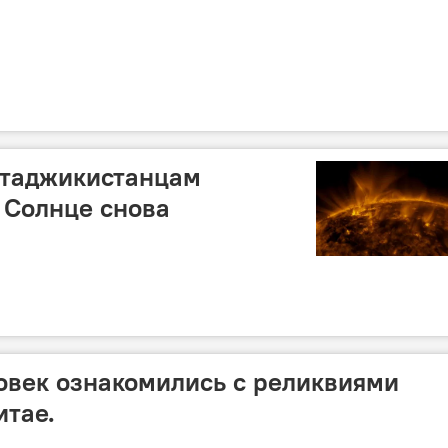
таджикистанцам
а Солнце снова
ловек ознакомились с реликвиями
итае.