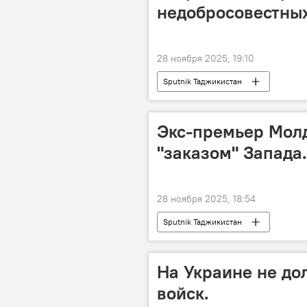
недобросовестных
28 ноября 2025, 19:10
Sputnik Таджикистан
Экс-премьер Молд
"заказом" Запада.
28 ноября 2025, 18:54
Sputnik Таджикистан
На Украине не до
войск.