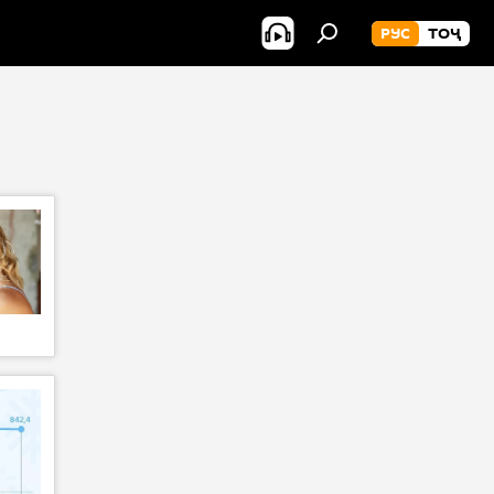
РУС
ТОҶ