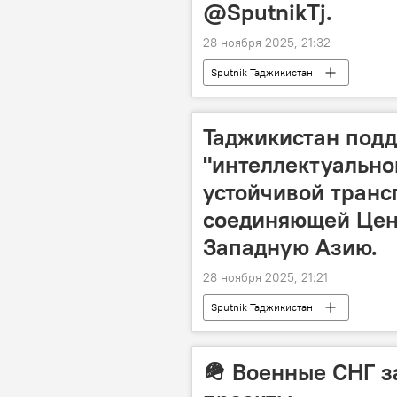
@SputnikTj.
28 ноября 2025, 21:32
Sputnik Таджикистан
Таджикистан под
"интеллектуально
устойчивой транс
соединяющей Цен
Западную Азию.
28 ноября 2025, 21:21
Sputnik Таджикистан
🪖 Военные СНГ з