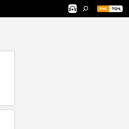
РУС
ТОҶ