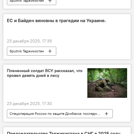
Sputnik Таджикистан
ЕС и Байден виновны в трагедии на Украине.
23 декабря 2025, 17:39
Sputnik Таджикистан
Плененный солдат ВСУ рассказал, что
провел девять дней в лесу
23 декабря 2025, 17:30
Спецоперация России по защите Донбасса: последние новости
Россия
Украина
солдат
Мир
Политика
пленные военные
Председательство Таджикистана в СНГ в 2025 году