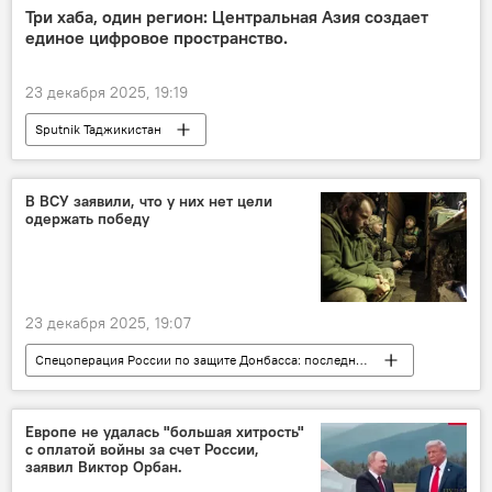
Три хаба, один регион: Центральная Азия создает
единое цифровое пространство.
23 декабря 2025, 19:19
Sputnik Таджикистан
В ВСУ заявили, что у них нет цели
одержать победу
23 декабря 2025, 19:07
Спецоперация России по защите Донбасса: последние новости
Украина
Армия и вооружение
конфликт
Россия
Европе не удалась "большая хитрость"
с оплатой войны за счет России,
заявил Виктор Орбан.