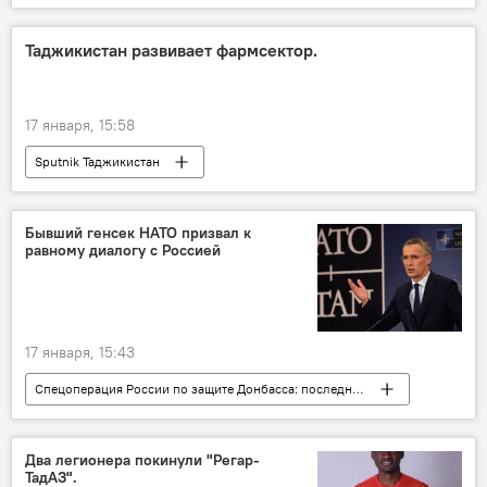
Таджикистан развивает фармсектор.
17 января, 15:58
Sputnik Таджикистан
Бывший генсек НАТО призвал к
равному диалогу с Россией
17 января, 15:43
Спецоперация России по защите Донбасса: последние новости
Украина
Россия
НАТО
конфликт
Мир
Два легионера покинули "Регар-
ТадАЗ".