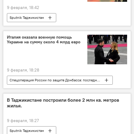
9 февраля, 18:42
Sputnik Таджикистан
Италия оказала военную помощь
Украине на сумму около 4 млрд евро
9 февраля, 18:28
Спецоперация России по защите Донбасса: последние новости
Украина
Италия
Армия и вооружение
финансы
В Таджикистане построили более 2 млн кв. метров
жилья.
Мир
Политика
9 февраля, 18:27
Sputnik Таджикистан