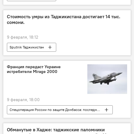
Стоимость умры из Таджикистана достигает 14 тыс.
сомони.
9 февраля, 18:12
Sputnik Таджикистан
Франция передаст Украине
истребители Mirage 2000
9 февраля, 18:00
Спецоперация России по защите Донбасса: последние новости
Украина
Франция
Армия и вооружение
Мир
Обманутые в Хадже: таджикские паломники