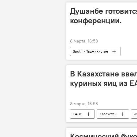
Душанбе готовитс
конференции.
8 марта, 16:58
Sputnik Таджикистан
В Казахстане вве
куриных яиц из Е
8 марта, 16:53
ЕАЭС
Казахстан
и
Космический буке