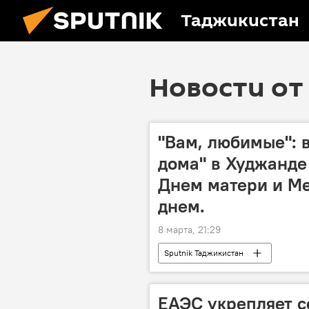
Таджикистан
Новости от 
"Вам, любимые": 
дома" в Худжанде
Днем матери и М
днем.
8 марта, 21:29
Sputnik Таджикистан
ЕАЭС укрепляет с