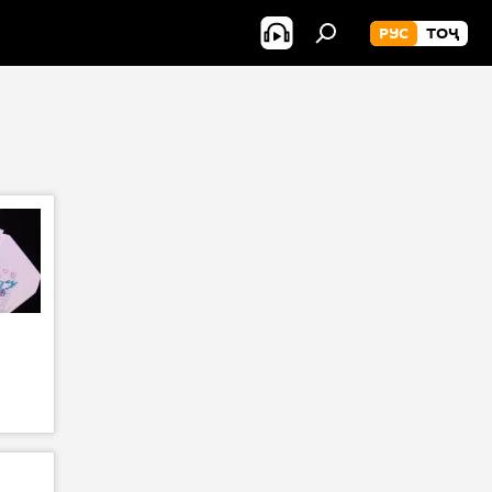
РУС
ТОҶ