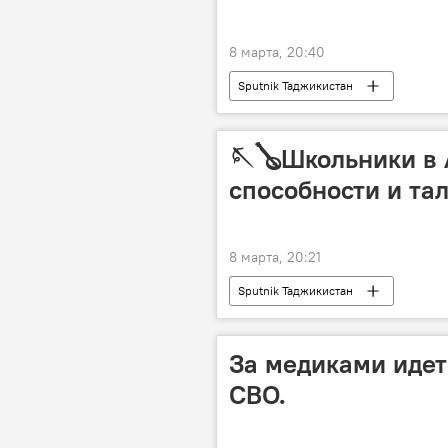
8 марта, 20:40
Sputnik Таджикистан
🪡🪕Школьники в
способности и та
8 марта, 20:21
Sputnik Таджикистан
За медиками идет 
СВО.