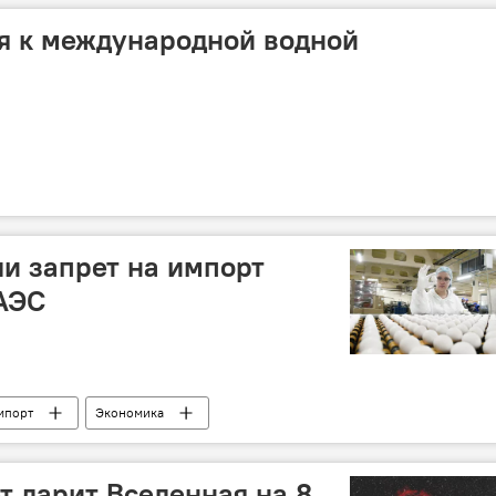
я к международной водной
ли запрет на импорт
АЭС
мпорт
Экономика
т дарит Вселенная на 8