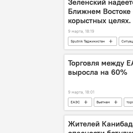
Зеленский надеетс
Ближнем Востоке 
корыстных целях.
9 марта, 18:19
Sputnik Таджикистан
Ситуац
Торговля между Е
выросла на 60%
9 марта, 18:01
ЕАЭС
Вьетнам
тор
Жителей Канибад
опасности ботули