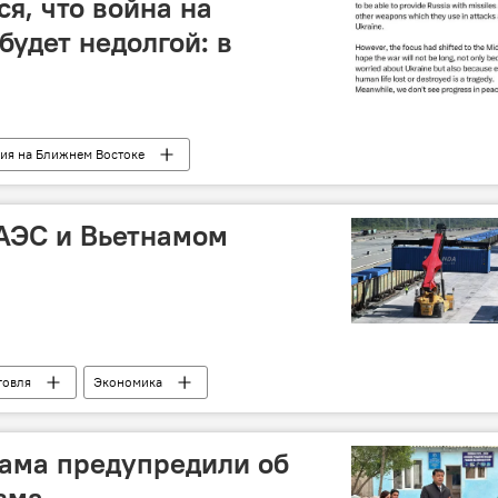
я, что война на
будет недолгой: в
ия на Ближнем Востоке
АЭС и Вьетнамом
говля
Экономика
ама предупредили об
зма.