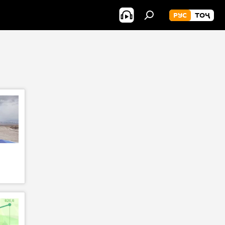
РУС
ТОҶ