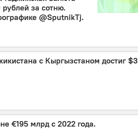
 рублей за сотню.
фографике @SputnikTj.
жикистана с Кыргызстаном достиг $3
не €195 млрд с 2022 года.