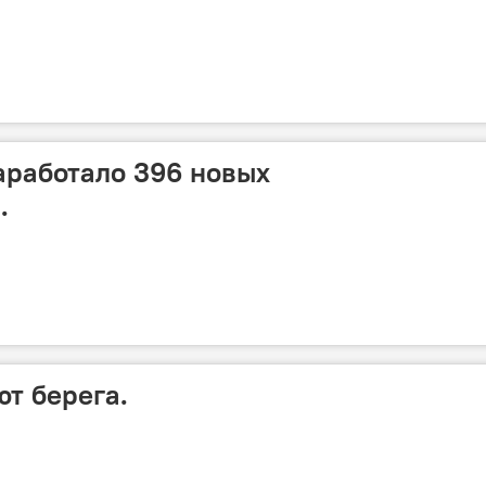
аработало 396 новых
.
ют берега.