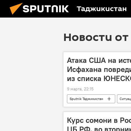
Таджикистан
Новости от 
Атака США на ист
Исфахана повред
из списка ЮНЕСК
9 марта, 22:15
Sputnik Таджикистан
Ситуац
Курс сомони в Ро
ЦБ РФ, во вторни