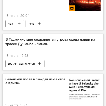
13 марта, 20:04
Иран
Фото
Ситуация на Ближнем Востоке
Ближний Восток
США
Израиль
В Таджикистане сохраняется угроза схода лавин на
трассе Душанбе - Чанак.
конфликт
13 марта, 19:58
Sputnik Таджикистан
Зеленский попал в скандал из-за слов
о Крыме.
13 марта, 19:39