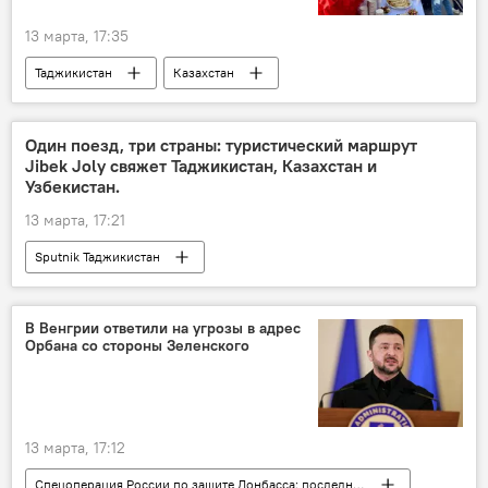
13 марта, 17:35
Таджикистан
Казахстан
Узбекистан
Туризм
Центральная Азия
сотрудничество
Один поезд, три страны: туристический маршрут
Jibek Joly свяжет Таджикистан, Казахстан и
Узбекистан.
13 марта, 17:21
Sputnik Таджикистан
В Венгрии ответили на угрозы в адрес
Орбана со стороны Зеленского
13 марта, 17:12
Спецоперация России по защите Донбасса: последние новости