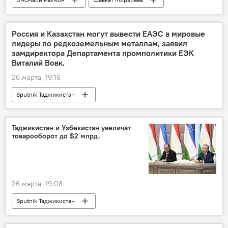
Узбекистан
Узбекистан и Таджикистан: новости
Россия и Казахстан могут вывести ЕАЭС в мировые
лидеры по редкоземельным металлам, заявил
Таджикистан
визит
замдиректора Департамента промполитики ЕЭК
Виталий Вовк.
26 марта, 19:16
Sputnik Таджикистан
Таджикистан и Узбекистан увеличат
товарооборот до $2 млрд.
26 марта, 19:08
Sputnik Таджикистан