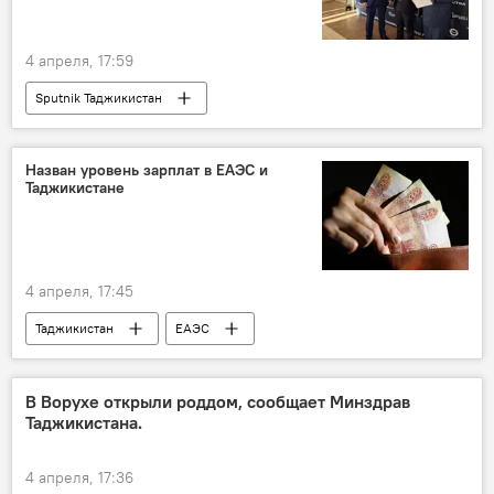
4 апреля, 17:59
Sputnik Таджикистан
Назван уровень зарплат в ЕАЭС и
Таджикистане
4 апреля, 17:45
Таджикистан
ЕАЭС
Таджикистан и ЕАЭС: выгоды и перспективы
зарплата
В Ворухе открыли роддом, сообщает Минздрав
Таджикистана.
4 апреля, 17:36