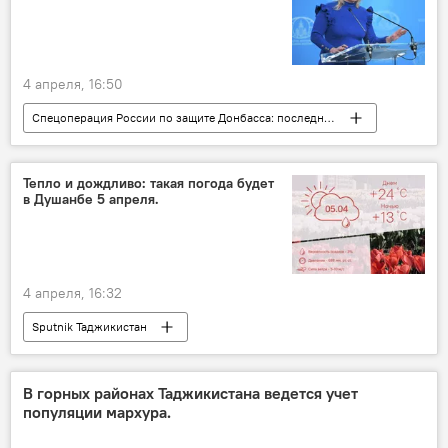
4 апреля, 16:50
Спецоперация России по защите Донбасса: последние новости
Украина
Россия
Мария Захарова
МИД РФ
Владимир Зеленский
Тепло и дождливо: такая погода будет
в Душанбе 5 апреля.
Европа и ЕС
4 апреля, 16:32
Sputnik Таджикистан
В горных районах Таджикистана ведется учет
популяции мархура.