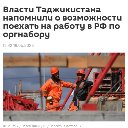
Власти Таджикистана
напомнили о возможности
поехать на работу в РФ по
оргнабору
13:42 16.05.2026
©
Sputnik
/ Павел Лисицын
/
Перейти в фотобанк