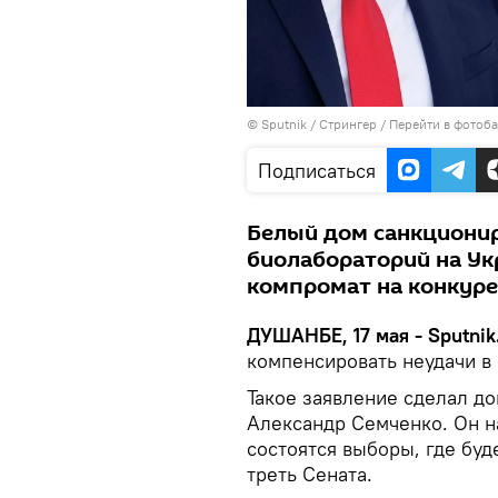
©
Sputnik
/ Стрингер
/
Перейти в фотоб
Подписаться
Белый дом санкционир
биолабораторий на Ук
компромат на конкуре
ДУШАНБЕ, 17 мая - Sputnik
компенсировать неудачи в
Такое заявление сделал до
Александр Семченко. Он н
состоятся выборы, где буд
треть Сената.