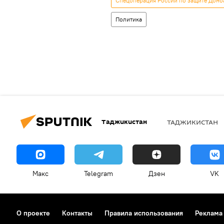
Спецоперация России по защите Донба
Политика
Таджикистан
ТАДЖИКИСТАН
Макс
Telegram
Дзен
VK
О проекте
Контакты
Правила использования
Реклама