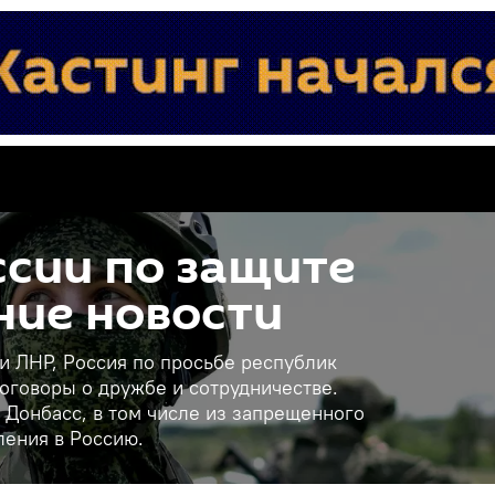
сии по защите
ние новости
 и ЛНР, Россия по просьбе республик
оговоры о дружбе и сотрудничестве.
 Донбасс, в том числе из запрещенного
ления в Россию.