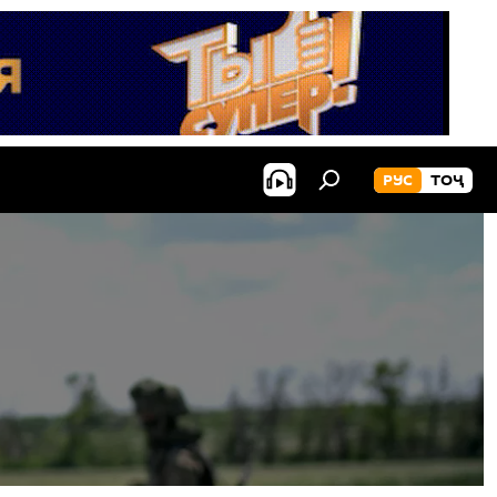
РУС
ТОҶ