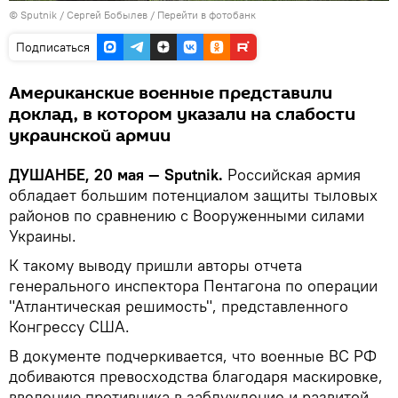
©
Sputnik
/ Сергей Бобылев
/
Перейти в фотобанк
Подписаться
Американские военные представили
доклад, в котором указали на слабости
украинской армии
ДУШАНБЕ, 20 мая — Sputnik.
Российская армия
обладает большим потенциалом защиты тыловых
районов по сравнению с Вооруженными силами
Украины.
К такому выводу пришли авторы отчета
генерального инспектора Пентагона по операции
"Атлантическая решимость", представленного
Конгрессу США.
В документе подчеркивается, что военные ВС РФ
добиваются превосходства благодаря маскировке,
введению противника в заблуждение и развитой