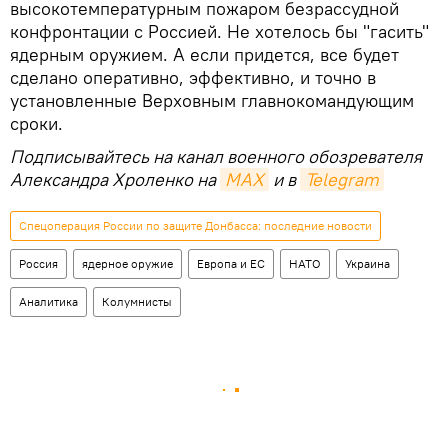
высокотемпературным пожаром безрассудной
конфронтации с Россией. Не хотелось бы "гасить"
ядерным оружием. А если придется, все будет
сделано оперативно, эффективно, и точно в
установленные Верховным главнокомандующим
сроки.
Подписывайтесь на канал военного обозревателя
Александра Хроленко на
MAX
и в
Telegram
Спецоперация России по защите Донбасса: последние новости
Россия
ядерное оружие
Европа и ЕС
НАТО
Украина
Аналитика
Колумнисты