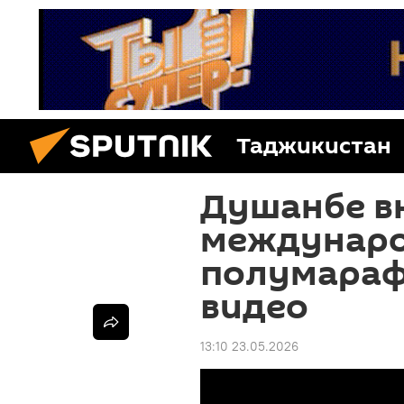
Таджикистан
Душанбе в
междунар
полумараф
видео
13:10 23.05.2026