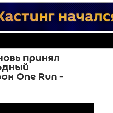
новь принял
одный
он One Run -