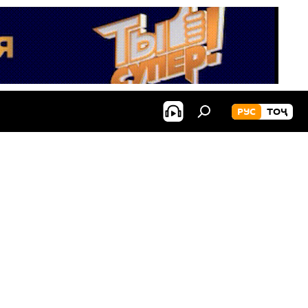
РУС
ТОҶ