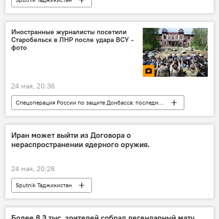
Иностранные журналисты посетили
Старобельск в ЛНР после удара ВСУ -
фото
24 мая, 20:36
Спецоперация России по защите Донбасса: последние новости
Фото
ДНР и ЛНР
Украина
Европа и ЕС
СМИ
Иран может выйти из Договора о
нераспространении ядерного оружия.
24 мая, 20:28
Sputnik Таджикистан
Ситуация на Ближнем Востоке
Более 8,3 тыс. зрителей собрал легендарный матч