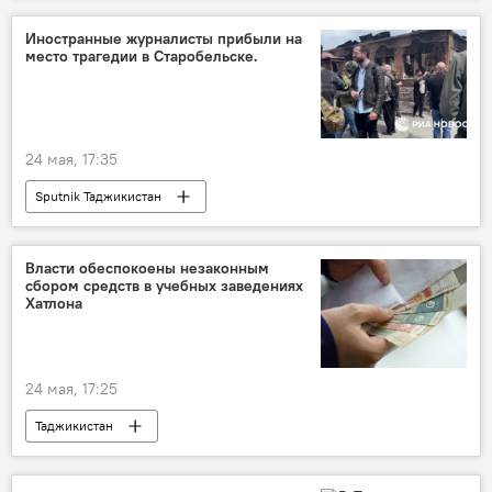
Иностранные журналисты прибыли на
место трагедии в Старобельске.
24 мая, 17:35
Sputnik Таджикистан
Власти обеспокоены незаконным
сбором средств в учебных заведениях
Хатлона
24 мая, 17:25
Таджикистан
Новости Куляба и Хатлонской области
Образование