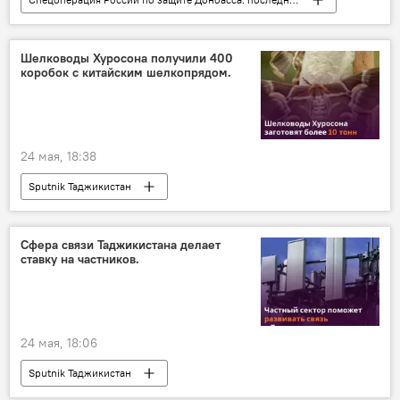
Европа и ЕС
СМИ
ДНР и ЛНР
Украина
Шелководы Хуросона получили 400
коробок с китайским шелкопрядом.
24 мая, 18:38
Sputnik Таджикистан
Сфера связи Таджикистана делает
ставку на частников.
24 мая, 18:06
Sputnik Таджикистан