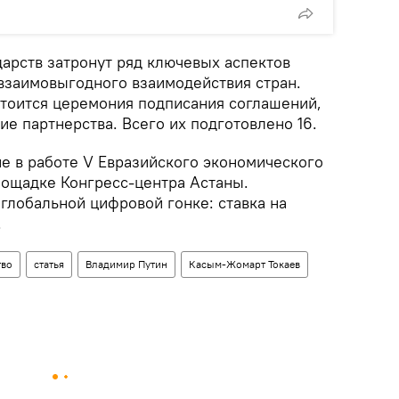
дарств затронут ряд ключевых аспектов
 взаимовыгодного взаимодействия стран.
стоится церемония подписания соглашений,
е партнерства. Всего их подготовлено 16.
ие в работе V Евразийского экономического
лощадке Конгресс-центра Астаны.
 глобальной цифровой гонке: ставка на
.
тво
статья
Владимир Путин
Касым-Жомарт Токаев