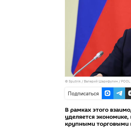
©
Sputnik
/ Валерий Шарифулин / POOL
Подписаться
В рамках этого взаим
уделяется экономике,
крупными торговыми 