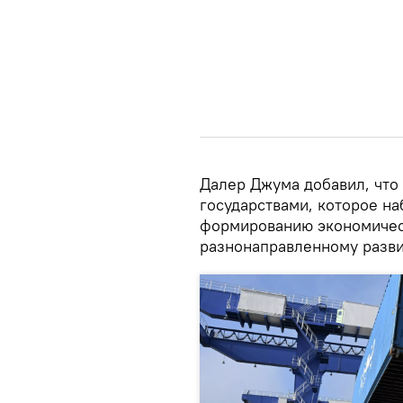
Далер Джума добавил, что
государствами, которое на
формированию экономическ
разнонаправленному разв