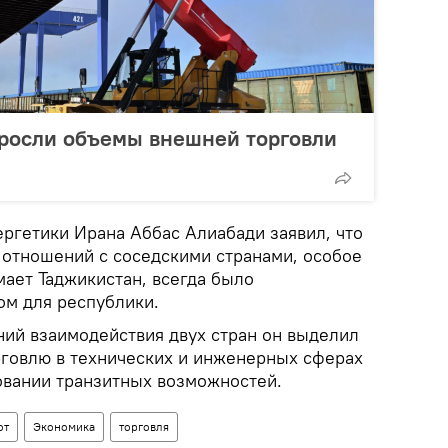
зросли объемы внешней торговли
ергетики Ирана Аббас Алиабади заявил, что
 отношений с соседскими странами, особое
мает Таджикистан, всегда было
ом для республики.
ий взаимодействия двух стран он выделил
орговлю в технических и инженерных сферах
вании транзитных возможностей.
от
Экономика
торговля