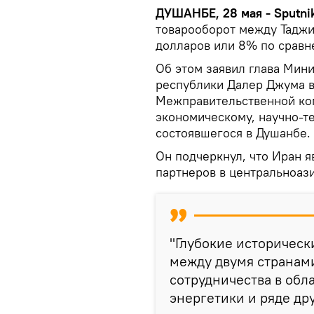
ДУШАНБЕ, 28 мая - Sputni
товарооборот между Таджи
долларов или 8% по сравн
Об этом заявил глава Мини
республики Далер Джума в
Межправительственной ком
экономическому, научно-те
состоявшегося в Душанбе.
Он подчеркнул, что Иран я
партнеров в центральноаз
"Глубокие историческ
между двумя странами
сотрудничества в обл
энергетики и ряде дру