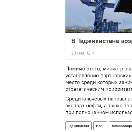
В Таджикистане во
23 мая, 12:41
Помимо этого, министр эн
установление партнерских
место среди которых зани
стратегическим приоритет
Среди ключевых направлен
экспорт нефти, а также т
при полноценном использо
Таджикистан
Иран
товарообор