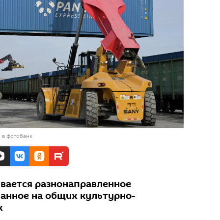
 в фотобанк
вается разнонаправленное
ванное на общих культурно-
х