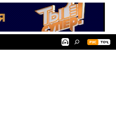
РУС
ТОҶ