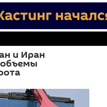
ан и Иран
 объемы
рота