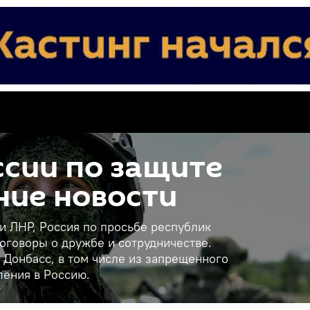
сии по защите
ние новости
 и ЛНР, Россия по просьбе республик
оговоры о дружбе и сотрудничестве.
 Донбасс, в том числе из запрещенного
ления в Россию.