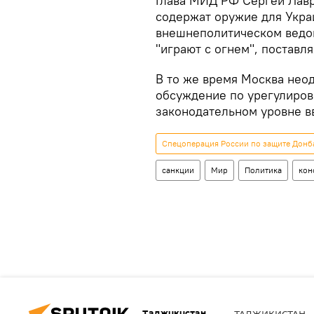
Глава МИД РФ Сергей Лавр
содержат оружие для Украи
внешнеполитическом ведом
"играют с огнем", поставл
В то же время Москва нео
обсуждение по урегулиров
законодательном уровне в
Спецоперация России по защите Донба
санкции
Мир
Политика
кон
Таджикистан
ТАДЖИКИСТАН