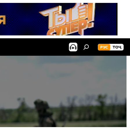
РУС
ТОҶ