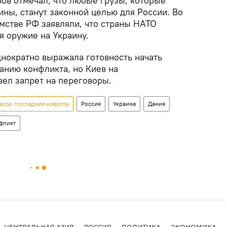
ов отмечал, что любые грузы, которые
ны, станут законной целью для России. Во
стве РФ заявляли, что страны НАТО
яя оружие на Украину.
днократно выражала готовность начать
анию конфликта, но Киев на
вел запрет на переговоры.
сса: последние новости
Россия
Украина
Дания
фликт
ЦЕНТРАЛЬНАЯ АЗИЯ
РОССИЯ
ПОЛИТИКА
ЭКОНОМИКА