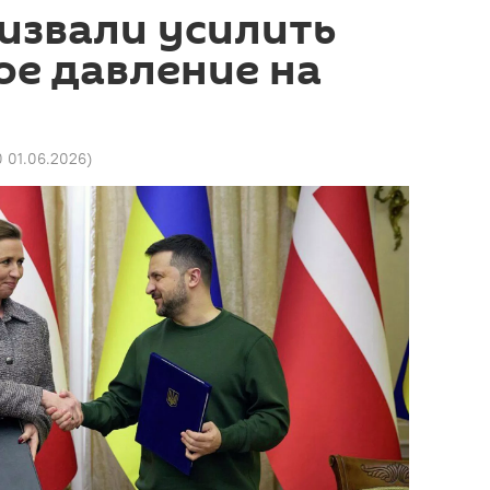
извали усилить
ое давление на
0 01.06.2026
)