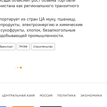
Асади объяснил рост объема торговли
истана как регионального транзитного
портирует из стран ЦА муку, пшеницу,
епродукты, электроэнергию и химические
 сухофрукты, хлопок, безалкогольные
нодобывающей промышленности.
Транспорт
ПМЭФ
Строительство
ЦЕНТРАЛЬНАЯ АЗИЯ
РОССИЯ
ПОЛИТИКА
ЭКОНОМИКА