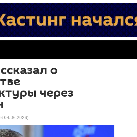
ссказал о
тве
ктуры через
н
56 04.06.2026
)