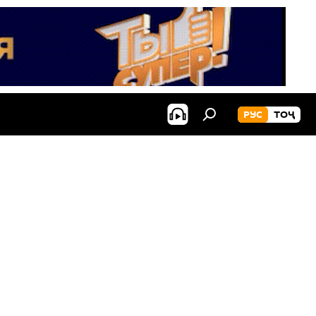
РУС
ТОҶ