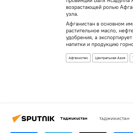
провинции Балх Асадулла 
возрастающей ролью Афган
узла.
Афганистан в основном им
растительное масло, нефт
удобрения, а экспортирует
напитки и продукцию гор
Афганистан
Центральная Азия
Таджикистан
ТАДЖИКИСТАН