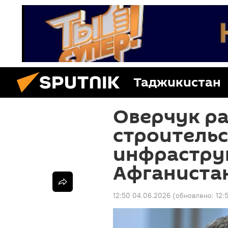
Таджикистан
Оверчук ра
строительс
инфрастру
Афганиста
12:50 04.06.2026
(обновлено:
12: