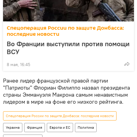
Спецоперация России по защите Донбасса:
последние новости
Во Франции выступили против помощи
ВСУ
8 мая, 16:45
Ранее лидер французской правой партии
"Патриоты" Флориан Филиппо назвал президента
страны Эммануэля Макрона самым ненавистным
лидером в мире на фоне его низкого рейтинга.
Спецоперация России по защите Донбасса: последние новости
Украина
Франция
Европа и ЕС
Политика