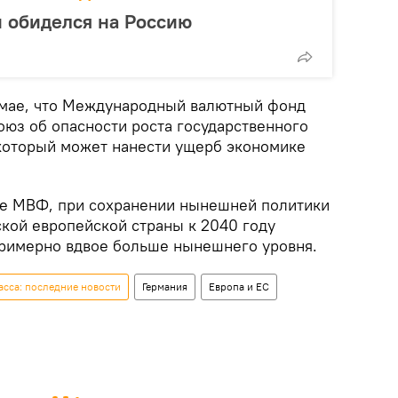
 обиделся на Россию
 в мае, что Международный валютный фонд
юз об опасности роста государственного
 который может нанести ущерб экономике
те МВФ, при сохранении нынешней политики
ской европейской страны к 2040 году
примерно вдвое больше нынешнего уровня.
сса: последние новости
Германия
Европа и ЕС