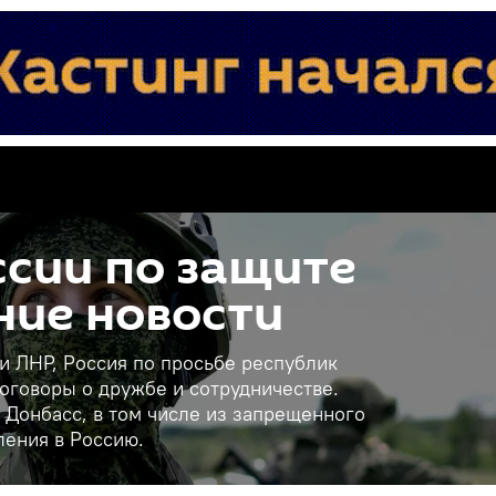
сии по защите
ние новости
 и ЛНР, Россия по просьбе республик
оговоры о дружбе и сотрудничестве.
 Донбасс, в том числе из запрещенного
ления в Россию.