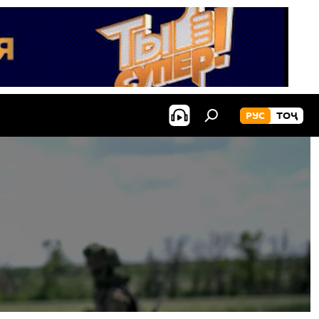
РУС
ТОҶ