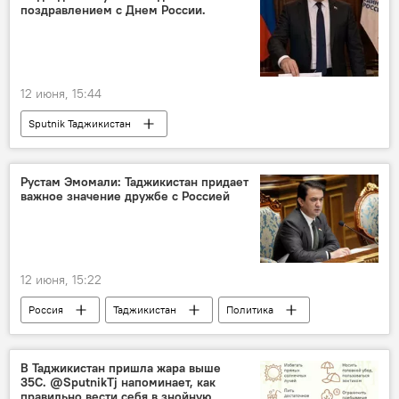
поздравлением с Днем России.
12 июня, 15:44
Sputnik Таджикистан
Рустам Эмомали: Таджикистан придает
важное значение дружбе с Россией
12 июня, 15:22
Россия
Таджикистан
Политика
праздник
Какой сегодня праздник: календарь важных дат 2026
В Таджикистан пришла жара выше
35C. @SputnikTj напоминает, как
Рустам Эмомали
правильно вести себя в знойную