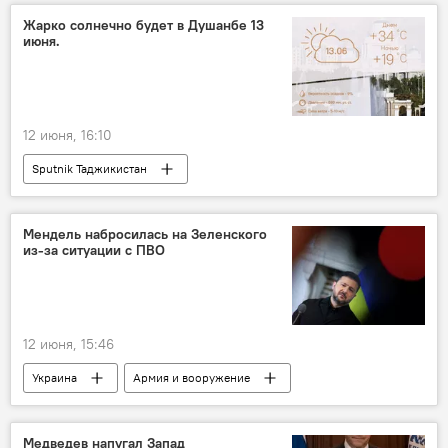
русский язык
Культура
Жарко солнечно будет в Душанбе 13
июня.
Образование
12 июня, 16:10
Sputnik Таджикистан
Мендель набросилась на Зеленского
из-за ситуации с ПВО
12 июня, 15:46
Украина
Армия и вооружение
Политика
Владимир Зеленский
ПВО
Медведев напугал Запад