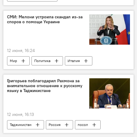
СМИ: Мелони устроила скандал из-за
споров о помощи Украине
12 июня, 16:24
Мир
Политика
Италия
Украина
поддержка
скандал
Григорьев поблагодарил Рахмона за
внимательное отношение к русскому
языку в Таджикистане
12 июня, 16:13
Таджикистан
Россия
посол
Семен Григорьев
Эмомали Рахмон