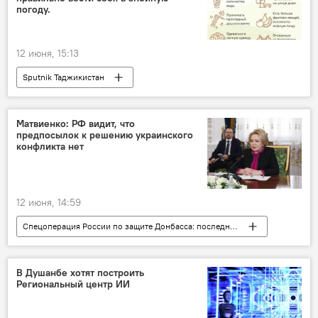
погоду.
12 июня, 15:13
Sputnik Таджикистан
Матвиенко: РФ видит, что
предпосылок к решению украинского
конфликта нет
12 июня, 14:59
Спецоперация России по защите Донбасса: последние новости
Россия
Валентина Матвиенко
Украина
Политика
В Душанбе хотят построить
Региональный центр ИИ