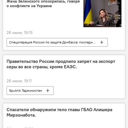
Жена Зеленского опозорилась, говоря
о конфликте на Украине
26 июня, 19:15
Спецоперация России по защите Донбасса: последние новости
Владимир Зеленский
Украина
СМИ
Правительство России продлило запрет на экспорт
серы во все страны, кроме ЕАЭС.
26 июня, 19:11
Sputnik Таджикистан
Спасатели обнаружили тело главы ГБАО Алишера
Мирзонабота.