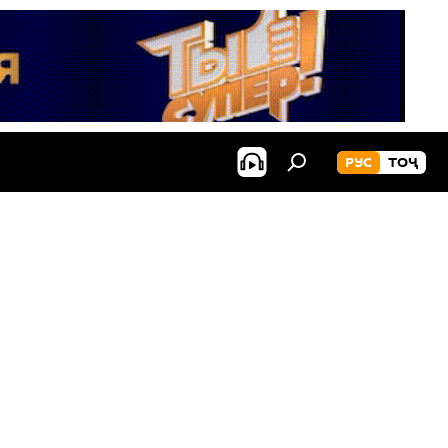
РУС
ТОҶ