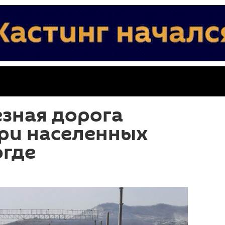
зная дорога
три населенных
огде