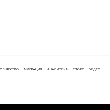
ОБЩЕСТВО
МИГРАЦИЯ
АНАЛИТИКА
СПОРТ
ВИДЕО
И