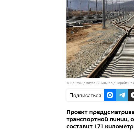
©
Sputnik
/ Виталий Аньков
/
Перейти в
Подписаться
Проект предусматрива
транспортной линии, 
составит 171 километр