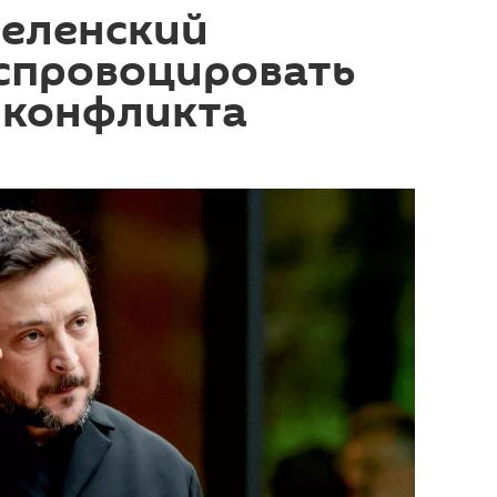
Зеленский
 спровоцировать
 конфликта