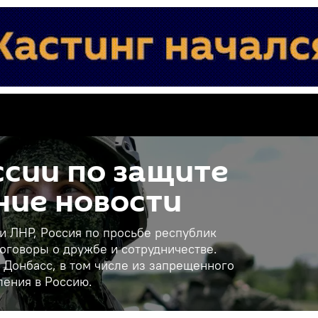
сии по защите
ние новости
 и ЛНР, Россия по просьбе республик
оговоры о дружбе и сотрудничестве.
 Донбасс, в том числе из запрещенного
ления в Россию.