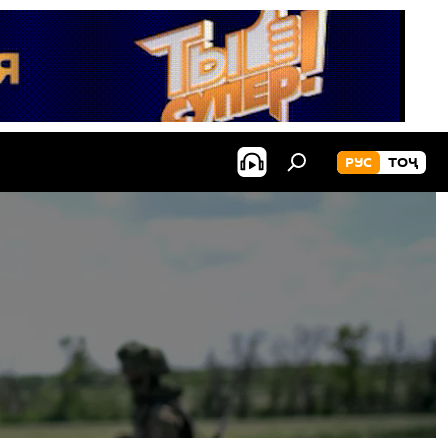
РУС
ТОҶ