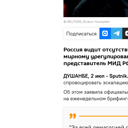
© REUTERS /Evelyn Hockstein
Подписаться
Россия видит отсутств
мирному урегулирован
представитель МИД Р
ДУШАНБЕ, 2 июл - Sputnik
спровоцировать эскалацию
Об этом заявила официал
на еженедельном брифинг
"За всей демагогией 