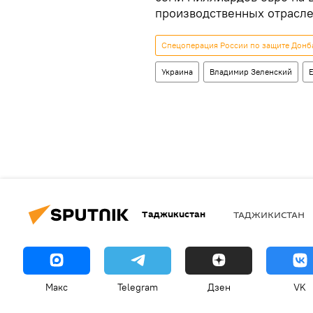
производственных отрасле
Спецоперация России по защите Донба
Украина
Владимир Зеленский
Таджикистан
ТАДЖИКИСТАН
Макс
Telegram
Дзен
VK