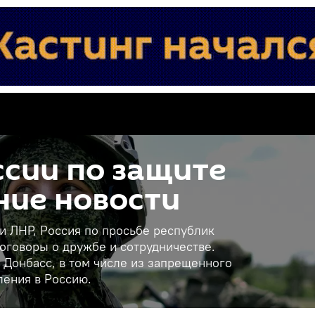
сии по защите
ние новости
 и ЛНР, Россия по просьбе республик
оговоры о дружбе и сотрудничестве.
 Донбасс, в том числе из запрещенного
ления в Россию.