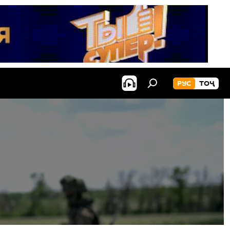
РУС
ТОҶ