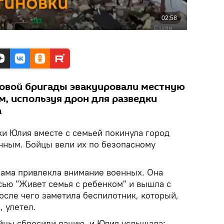
овой бригады эвакуировали местную
м, используя дрон для разведки
а
и Юлия вместе с семьей покинула город
нным. Бойцы вели их по безопасному
сама привлекла внимание военных. Она
сью "Живет семья с ребенком" и вышла с
после чего заметила беспилотник, который,
, улетел.
йцы сбросили рацию, и Юлия услышала: