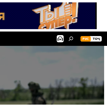
РУС
ТОҶ