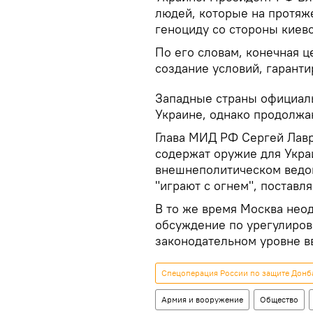
людей, которые на протяж
геноциду со стороны киев
По его словам, конечная 
создание условий, гарант
Западные страны официаль
Украине, однако продолжа
Глава МИД РФ Сергей Лавр
содержат оружие для Украи
внешнеполитическом ведом
"играют с огнем", поставл
В то же время Москва нео
обсуждение по урегулиров
законодательном уровне в
Спецоперация России по защите Донба
Армия и вооружение
Общество