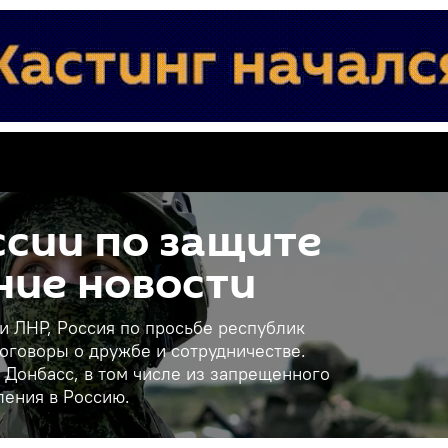
сии по защите
ние новости
 и ЛНР, Россия по просьбе республик
оговоры о дружбе и сотрудничестве.
 Донбасс, в том числе из запрещенного
ления в Россию.