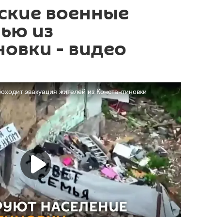
ские военные
ью из
овки - видео