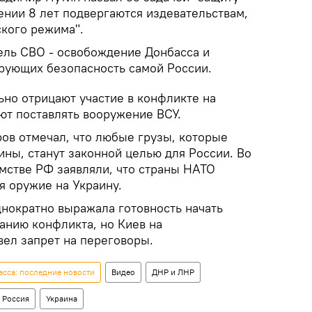
ении 8 лет подвергаются издевательствам,
ского режима".
цель СВО - освобождение Донбасса и
ирующих безопасность самой России.
но отрицают участие в конфликте на
ют поставлять вооружение ВСУ.
ов отмечал, что любые грузы, которые
ны, станут законной целью для России. Во
стве РФ заявляли, что страны НАТО
яя оружие на Украину.
днократно выражала готовность начать
анию конфликта, но Киев на
вел запрет на переговоры.
сса: последние новости
Видео
ДНР и ЛНР
Россия
Украина