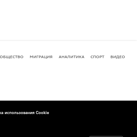
ОБЩЕСТВО
МИГРАЦИЯ
АНАЛИТИКА
СПОРТ
ВИДЕО
И
ка использования Cookie