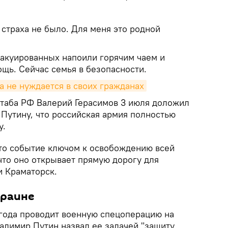
, страха не было. Для меня это родной
вакуированных напоили горячим чаем и
щь. Сейчас семья в безопасности.
на не нуждается в своих гражданах
таба РФ Валерий Герасимов 3 июля доложил
Путину, что российская армия полностью
у.
это событие ключом к освобождению всей
что оно открывает прямую дорогу для
и Краматорск.
краине
 года проводит военную спецоперацию на
адимир Путин назвал ее задачей "защиту