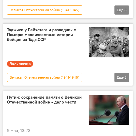
Великая Отечественная война (1941-1945)
Еще
3
9 мая - День Победы в Великой Отечественной войне
81-летие Победы в Великой Отечественной войне
Таджики у Рейхстага и разведчик с
Памира: малоизвестные истории
Таджикистан
бойцов из ТаджССР
Эксклюзив
Великая Отечественная война (1941-1945)
Еще
3
81-летие Победы в Великой Отечественной войне
9 мая - День Победы в Великой Отечественной войне
Путин: сохранение памяти о Великой
Отечественной войне - дело чести
Таджикистан
9 мая, 13:23