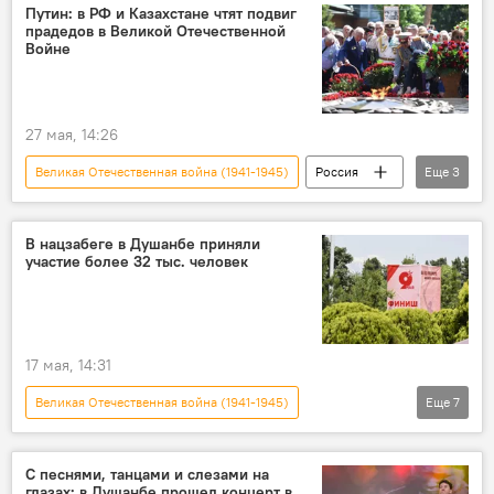
Sputnik Таджикистан
Общество
Путин: в РФ и Казахстане чтят подвиг
прадедов в Великой Отечественной
Войне
27 мая, 14:26
Великая Отечественная война (1941-1945)
Россия
Еще
3
Казахстан
Владимир Путин
статья
В нацзабеге в Душанбе приняли
участие более 32 тыс. человек
17 мая, 14:31
Великая Отечественная война (1941-1945)
Еще
7
Новости Душанбе
Таджикистан
Спорт
Таджикистан: свежие новости спорта
С песнями, танцами и слезами на
глазах: в Душанбе прошел концерт в