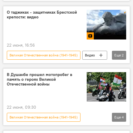
Таджикистан
Новости Душанбе
Общество
О таджиках - защитниках Брестской
крепости: видео
22 июня, 16:56
Великая Отечественная война (1941-1945)
Видео
Еще
2
Таджикистан
Общество
В Душанбе прошел мотопробег в
память о героях Великой
Отечественной войны
22 июня, 09:30
Великая Отечественная война (1941-1945)
Еще
4
Таджикистан
Новости Душанбе