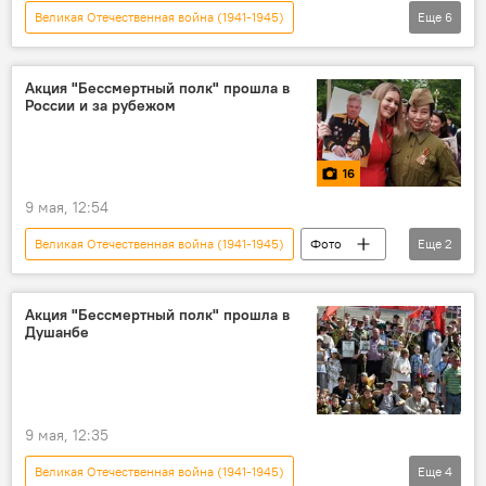
Великая Отечественная война (1941-1945)
Еще
6
Спецоперация России по защите Донбасса: последние новости
Россия
парад
Владимир Путин
Акция "Бессмертный полк" прошла в
России и за рубежом
81-летие Победы в Великой Отечественной войне
9 мая - День Победы в Великой Отечественной войне
16
9 мая, 12:54
Великая Отечественная война (1941-1945)
Фото
Еще
2
9 мая - День Победы в Великой Отечественной войне
81-летие Победы в Великой Отечественной войне
Акция "Бессмертный полк" прошла в
Душанбе
9 мая, 12:35
Великая Отечественная война (1941-1945)
Еще
4