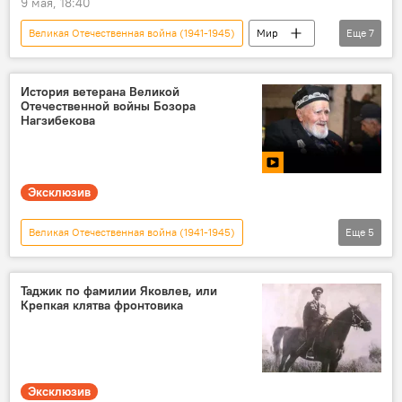
9 мая, 18:40
Великая Отечественная война (1941-1945)
Мир
Еще
7
Россия
Австрия
9 мая - День Победы в Великой Отечественной войне
История ветерана Великой
Отечественной войны Бозора
81-летие Победы в Великой Отечественной войне
Нагзибекова
нацизм
Европа и ЕС
Политика
Эксклюзив
Великая Отечественная война (1941-1945)
Еще
5
Таджикистан
Видео
ветеран
9 мая - День Победы в Великой Отечественной войне
Таджик по фамилии Яковлев, или
Крепкая клятва фронтовика
81-летие Победы в Великой Отечественной войне
Эксклюзив