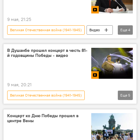
9 мая, 21:25
Великая Отечественная война (1941-1945)
Видео
Еще
4
Владимир Путин
9 мая - День Победы в Великой Отечественной войне
В Душанбе прошел концерт в честь 81-
й годовщины Победы - видео
81-летие Победы в Великой Отечественной войне
Политика
9 мая, 20:21
Великая Отечественная война (1941-1945)
Еще
5
Таджикистан
9 мая - День Победы в Великой Отечественной войне
Концерт ко Дню Победы прошел в
центре Вены
81-летие Победы в Великой Отечественной войне
Новости Душанбе
концерт