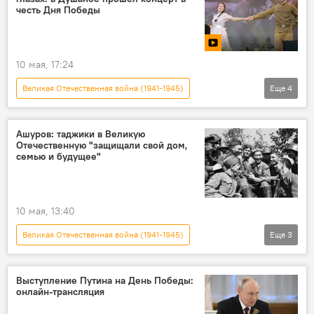
марафон
честь Дня Победы
9 мая - День Победы в Великой Отечественной войне
81-летие Победы в Великой Отечественной войне
10 мая, 17:24
Великая Отечественная война (1941-1945)
Еще
4
Новости Душанбе
Таджикистан
9 мая - День Победы в Великой Отечественной войне
Ашуров: таджики в Великую
Отечественную "защищали свой дом,
81-летие Победы в Великой Отечественной войне
семью и будущее"
10 мая, 13:40
Великая Отечественная война (1941-1945)
Еще
3
Таджикистан
9 мая - День Победы в Великой Отечественной войне
Выступление Путина на День Победы:
онлайн-трансляция
81-летие Победы в Великой Отечественной войне