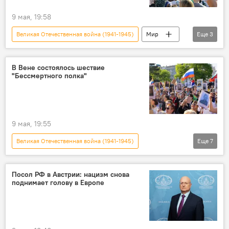
9 мая, 19:58
Великая Отечественная война (1941-1945)
Мир
Еще
3
Россия
81-летие Победы в Великой Отечественной войне
В Вене состоялось шествие
"Бессмертного полка"
9 мая - День Победы в Великой Отечественной войне
9 мая, 19:55
Великая Отечественная война (1941-1945)
Еще
7
Бессмертный полк - 2026
Мир
Вена
Австрия
Общество
Посол РФ в Австрии: нацизм снова
поднимает голову в Европе
9 мая - День Победы в Великой Отечественной войне
81-летие Победы в Великой Отечественной войне