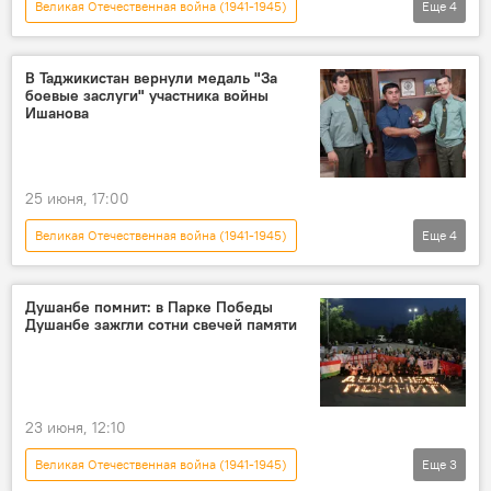
Великая Отечественная война (1941-1945)
Еще
4
Таджикистан
Россия
Семен Григорьев
Видео
В Таджикистан вернули медаль "За
боевые заслуги" участника войны
Ишанова
25 июня, 17:00
Великая Отечественная война (1941-1945)
Еще
4
81-летие Победы в Великой Отечественной войне
Таджикистан
Россия
Общество
Душанбе помнит: в Парке Победы
Душанбе зажгли сотни свечей памяти
23 июня, 12:10
Великая Отечественная война (1941-1945)
Еще
3