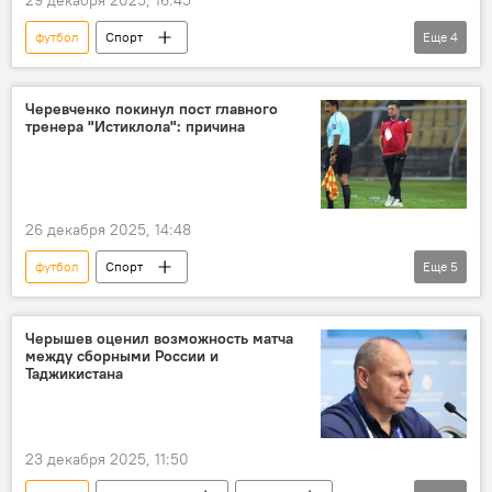
футбол
Спорт
Еще
4
Таджикистан: свежие новости спорта
Таджикистан
Черевченко покинул пост главного
тренера "Истиклола": причина
Новости Худжанда и Согдийской области
ФК "Истиклол"
26 декабря 2025, 14:48
футбол
Спорт
Еще
5
Таджикистан: свежие новости спорта
ФК "Истиклол"
отставки и назначения
Черышев оценил возможность матча
между сборными России и
Игорь Черевченко
тренер
Таджикистана
23 декабря 2025, 11:50