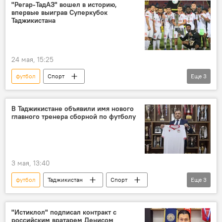
Владимир Гулямхайдаров
"Регар-ТадАЗ" вошел в историю,
впервые выиграв Суперкубок
смерть известных людей
Таджикистана
24 мая, 15:25
футбол
Спорт
Еще
3
Таджикистан: свежие новости спорта
Таджикистан
"Регар-ТадАЗ"
В Таджикистане объявили имя нового
главного тренера сборной по футболу
3 мая, 13:40
футбол
Таджикистан
Спорт
Еще
3
Кубок Азии
тренер
отставки и назначения
"Истиклол" подписал контракт с
российским вратарем Денисом