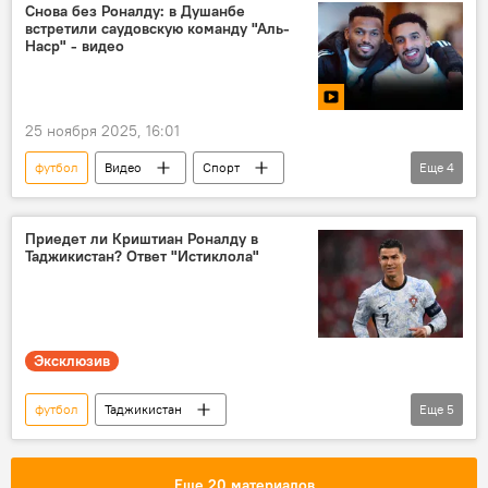
Таджикистан
ФК "Истиклол"
Снова без Роналду: в Душанбе
встретили саудовскую команду "Аль-
Наср" - видео
25 ноября 2025, 16:01
футбол
Видео
Спорт
Еще
4
Таджикистан: свежие новости спорта
Таджикистан
Новости Душанбе
Приедет ли Криштиан Роналду в
Таджикистан? Ответ "Истиклола"
ФК "Истиклол"
Эксклюзив
футбол
Таджикистан
Еще
5
Таджикистан: свежие новости спорта
Криштиану Роналду
ФК "Истиклол"
Еще 20 материалов