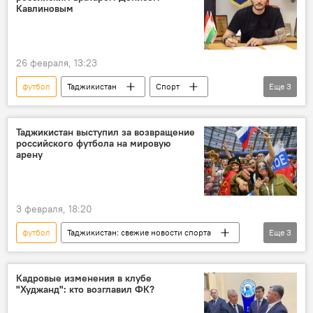
Кавлиновым
26 февраля, 13:23
футбол
Таджикистан
Спорт
Еще
3
Таджикистан: свежие новости спорта
ФК "Истиклол"
трансфер
Таджикистан выступил за возвращение
российского футбола на мировую
арену
3 февраля, 18:20
футбол
Таджикистан: свежие новости спорта
Еще
3
Таджикистан
Россия
Мир
Кадровые изменения в клубе
"Худжанд": кто возглавил ФК?