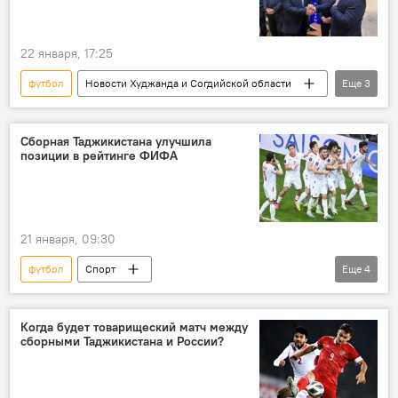
22 января, 17:25
футбол
Новости Худжанда и Согдийской области
Еще
3
Спорт
Таджикистан: свежие новости спорта
Таджикистан
Сборная Таджикистана улучшила
позиции в рейтинге ФИФА
21 января, 09:30
футбол
Спорт
Еще
4
Таджикистан: свежие новости спорта
Таджикистан
ФИФА
ФФТ
Когда будет товарищеский матч между
сборными Таджикистана и России?