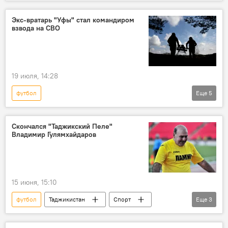
смерть известных людей
смерть
Спорт
Экс-вратарь "Уфы" стал командиром
взвода на СВО
19 июля, 14:28
футбол
Еще
5
Спецоперация России по защите Донбасса: последние новости
Россия
Спорт
Скончался "Таджикский Пеле"
Владимир Гулямхайдаров
Армия и вооружение
Уфа
15 июня, 15:10
футбол
Таджикистан
Спорт
Еще
3
Таджикистан: свежие новости спорта