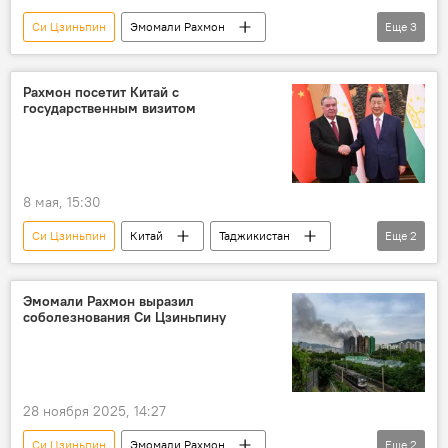
Си Цзиньпин
Эмомали Рахмон
Еще
3
Таджикистан
Китай
визит
Рахмон посетит Китай с
государственным визитом
8 мая, 15:30
Си Цзиньпин
Китай
Таджикистан
Еще
2
Эмомали Рахмон
визит
Эмомали Рахмон выразил
соболезнования Си Цзиньпину
28 ноября 2025, 14:27
Си Цзиньпин
Эмомали Рахмон
Еще
2