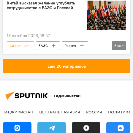
Китай высказал желание углублять
сотрудничество с ЕАЭС и Россией
18 октября 2023, 18:57
Си Цзиньпин
ЕАЭС
Россия
Еще
4
Китай
Инициатива "Пояс и путь" ("Один пояс - один путь")
Еще 20 материалов
Пекин
Владимир Путин
Таджикистан
ТАДЖИКИСТАН
ЦЕНТРАЛЬНАЯ АЗИЯ
РОССИЯ
ПОЛИТИКА