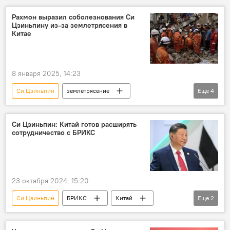
Рахмон выразил соболезнования Си
Цзиньпину из-за землетрясения в
Китае
8 января 2025, 14:23
Си Цзиньпин
землетрясение
Еще
4
Таджикистан
Китай
Эмомали Рахмон
Политика
Тибет
Си Цзиньпин: Китай готов расширять
сотрудничество с БРИКС
23 октября 2024, 15:20
Си Цзиньпин
БРИКС
Китай
Еще
2
Экономика
Энергетика