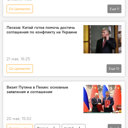
Си Цзиньпин
Еще
11
Спецоперация России по защите Донбасса: последние новости
Россия
Китай
Украина
Песков: Китай готов помочь достичь
соглашения по конфликту на Украине
Владимир Путин
Владимир Зеленский
Мир
Политика
конфликт
Аналитика
Колумнисты
21 мая, 16:25
Си Цзиньпин
Еще
10
Спецоперация России по защите Донбасса: последние новости
Россия
Китай
Украина
Визит Путина в Пекин: основные
заявления и соглашения
Дмитрий Песков
Владимир Путин
конфликт
урегулирование
Политика
переговоры
20 мая, 15:02