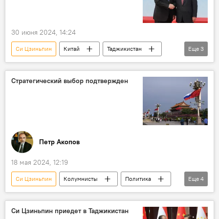
30 июня 2024, 14:24
Си Цзиньпин
Китай
Таджикистан
Еще
3
Новости Душанбе
Центральная Азия
ШОС
Стратегический выбор подтвержден
Петр Акопов
18 мая 2024, 12:19
Си Цзиньпин
Колумнисты
Политика
Еще
4
Аналитика
Россия
Китай
Владимир Путин
Си Цзиньпин приедет в Таджикистан