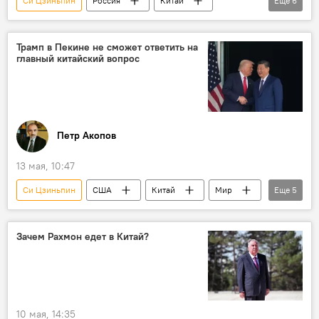
Си Цзиньпин
Россия
Китай
Еще
6
Владимир Путин
сотрудничество
переговоры
соглашение
Мир
Трамп в Пекине не сможет ответить на
главный китайский вопрос
Политика
Петр Акопов
13 мая, 10:47
Си Цзиньпин
США
Китай
Мир
Еще
5
Аналитика
Колумнисты
Политика
Тайвань
Дональд Трамп
Зачем Рахмон едет в Китай?
10 мая, 14:35