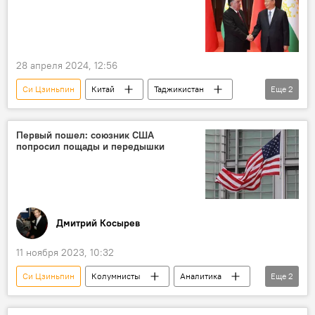
28 апреля 2024, 12:56
Си Цзиньпин
Китай
Таджикистан
Еще
2
Эмомали Рахмон
визит
Первый пошел: союзник США
попросил пощады и передышки
Дмитрий Косырев
11 ноября 2023, 10:32
Си Цзиньпин
Колумнисты
Аналитика
Еще
2
Китай
США