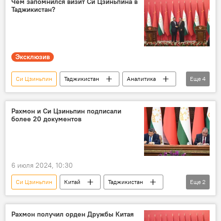
Чем запомнился визит Си Цзиньпина в
Таджикистан?
Эксклюзив
Си Цзиньпин
Таджикистан
Аналитика
Еще
4
Китай
Эмомали Рахмон
Политика
Центральная Азия
Рахмон и Си Цзиньпин подписали
более 20 документов
6 июля 2024, 10:30
Си Цзиньпин
Китай
Таджикистан
Еще
2
Политика
Эмомали Рахмон
Рахмон получил орден Дружбы Китая