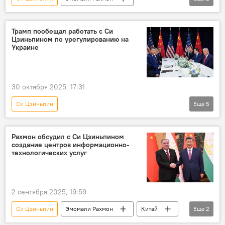
Таджикистан
Китай
Трамп пообещал работать с Си
Цзиньпином по урегулированию на
Украине
30 октября 2025, 17:31
Си Цзиньпин
Еще
5
Спецоперация России по защите Донбасса: последние новости
Дональд Трамп
США
Китай
Рахмон обсудил с Си Цзиньпином
создание центров информационно-
Украина
технологических услуг
2 сентября 2025, 19:59
Си Цзиньпин
Эмомали Рахмон
Китай
Еще
2
ШОС
переговоры