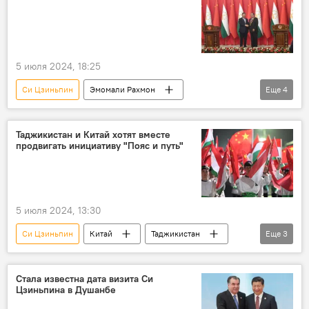
5 июля 2024, 18:25
Си Цзиньпин
Эмомали Рахмон
Еще
4
Таджикистан
Китай
орден
Политика
Таджикистан и Китай хотят вместе
продвигать инициативу "Пояс и путь"
5 июля 2024, 13:30
Си Цзиньпин
Китай
Таджикистан
Еще
3
Инициатива "Пояс и путь" ("Один пояс - один путь")
Политика
визит
Стала известна дата визита Си
Цзиньпина в Душанбе