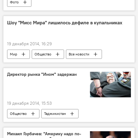
Фото
Шоу "Мисс Мира" лишилось дефиле в купальниках
19 декабря 2014, 16:29
Мир
Общество
Все новости
США
Ролен Штраус
Директор рынка "Ином" задержан
19 декабря 2014, 15:53
Общество
Таджикистан
Все новости
Санавбар Абдуллоева
Толиб Назаров
Михаил Горбачев: "Америку надо по-