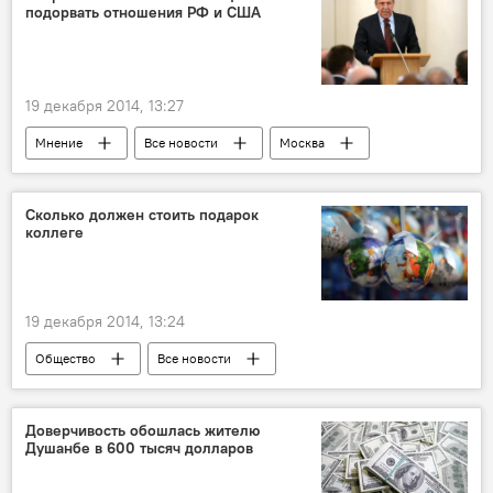
подорвать отношения РФ и США
19 декабря 2014, 13:27
Мнение
Все новости
Москва
Вашингтон
Сергей Лавров
Барак Обама
Джон Керри
Сколько должен стоить подарок
коллеге
19 декабря 2014, 13:24
Общество
Все новости
Доверчивость обошлась жителю
Душанбе в 600 тысяч долларов