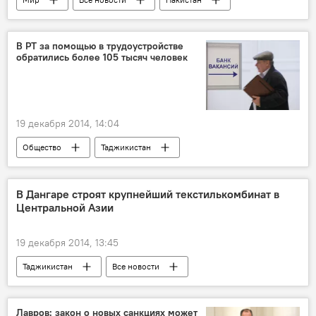
Пешавар
талибы
ОДКБ
школа
В РТ за помощью в трудоустройстве
обратились более 105 тысяч человек
19 декабря 2014, 14:04
Общество
Таджикистан
Все новости
рабочие места
работа
В Дангаре строят крупнейший текстилькомбинат в
Центральной Азии
19 декабря 2014, 13:45
Таджикистан
Все новости
Экономика
Эмомали Рахмон
Строительство
текстиль
Лавров: закон о новых санкциях может