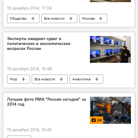
Новости Куляба и Хатлонской области
19 декабря 2014, 17:04
Общество
Все новости
Москва
Чечня
Северный Кавказ
Рамзан Кадыров
Владимир Путин
Эксперты ожидают сдвиг в
политических и экономических
Россия
интервью
вопросах России
19 декабря 2014, 16:48
Мир
Все новости
Аналитика
Украина
Китай
Владимир Путин
Петр Порошенко
Цинь Ган
СПЧ
Лучшие фото МИА "Россия сегодня" за
2014 год
ЮКОС
Стретфор
Россия
Москва
Пальмира
24
19 декабря 2014, 16:45