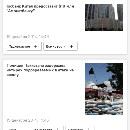
Россия
закон
Госбанк Китая предоставит $10 млн
"Амонатбанку"
19 декабря 2014, 14:49
Таджикистан
Все новости
Экономика
Китай
сельское хозяйство
соглашение
Полиция Пакистана задержала
четырех подозреваемых в атаке на
школу
19 декабря 2014, 14:46
Мир
Все новости
Пакистан