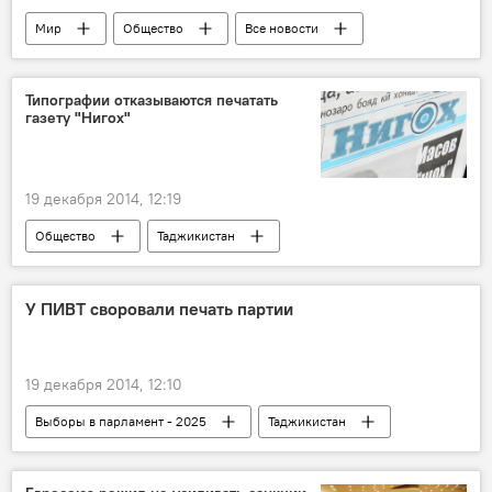
Мир
Общество
Все новости
Чечня
Рамзан Кадыров
Владимир Путин
СПЧ
Россия
Типографии отказываются печатать
газету "Нигох"
Москва
19 декабря 2014, 12:19
Общество
Таджикистан
Все новости
Культура
У ПИВТ своровали печать партии
19 декабря 2014, 12:10
Выборы в парламент - 2025
Таджикистан
Все новости
Происшествия, ЧП, криминал
Политика
ПИВТ