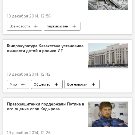
19 декабря 2014, 12:56
Все новости
Таджикистан
Происшествия, ЧП, криминал
МВД Таджикистана
Новости Душанбе
Генпрокуратура Казахстана установила
личности детей в ролике ИГ
мошенничество
19 декабря 2014, 12:42
Мир
Общество
Все новости
Казахстан
ИГИЛ
ОДКБ
Правозащитники поддержали Путина в
его оценке слов Кадырова
19 декабря 2014, 12:26