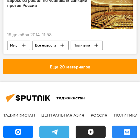
Евросоюз решил не усиливать санкции
против России
Новости Худжанда и Согдийской области
19 декабря 2014, 11:58
Мир
Все новости
Политика
Экономика
Украина
США
Крым
Австралия
Канада
Еще 20 материалов
Севастополь
Норвегия
Франсуа Олланд
Ангела Меркель
Россия
санкции
Таджикистан
ТАДЖИКИСТАН
ЦЕНТРАЛЬНАЯ АЗИЯ
РОССИЯ
ПОЛИТИКА