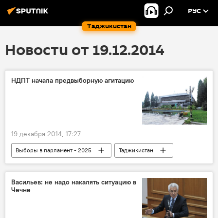
РУС
Таджикистан
Новости от 19.12.2014
НДПТ начала предвыборную агитацию
19 декабря 2014, 17:27
Выборы в парламент - 2025
Таджикистан
Все новости
Политика
Таваккал Наджидуллоев
Саъбагул Валиева
Васильев: не надо накалять ситуацию в
Чечне
Созандагони Ватан
предвыборная кампания