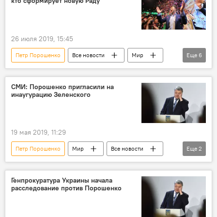
кто сформирует новую Раду
26 июля 2019, 15:45
Петр Порошенко
Все новости
Мир
Еще
6
Политика
выборы
Украина
Рада
Владимир Зеленский
СМИ: Порошенко пригласили на
инаугурацию Зеленского
Юлия Тимошенко
19 мая 2019, 11:29
Петр Порошенко
Мир
Все новости
Еще
2
Владимир Зеленский
Украина
Генпрокуратура Украины начала
расследование против Порошенко