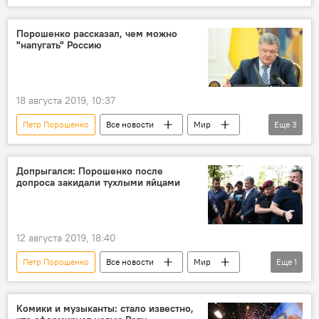
Политика
Кирилл Вышинский
арест
Порошенко рассказал, чем можно
"напугать" Россию
18 августа 2019, 10:37
Петр Порошенко
Все новости
Мир
Еще
3
Политика
Украина
Россия
Допрыгался: Порошенко после
допроса закидали тухлыми яйцами
12 августа 2019, 18:40
Петр Порошенко
Все новости
Мир
Еще
1
яйца
Комики и музыканты: стало известно,