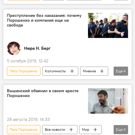
Общество
смерть известных людей
Преступление без наказания: почему
Порошенко и компания еще на
свободе
Нюра Н. Берг
5 октября 2019, 12:42
Петр Порошенко
Колумнисты
Мнение
Еще
4
Украина
арест
Владимир Зеленский
Вышинский обвинил в своем аресте
Порошенко
Происшествия, ЧП, криминал
28 августа 2019, 14:33
Петр Порошенко
Все новости
Мир
Еще
3