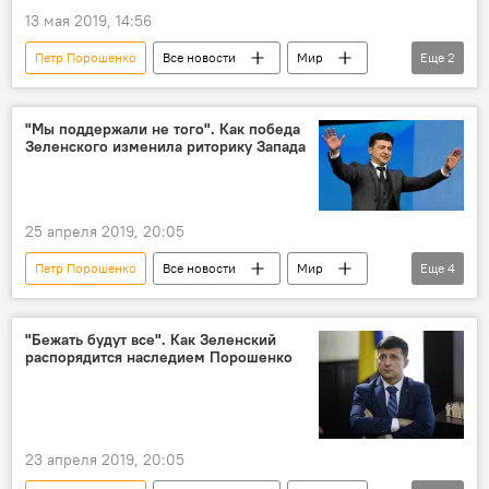
13 мая 2019, 14:56
Петр Порошенко
Все новости
Мир
Еще
2
Общество
Украина
"Мы поддержали не того". Как победа
Зеленского изменила риторику Запада
25 апреля 2019, 20:05
Петр Порошенко
Все новости
Мир
Еще
4
Аналитика
Украина
США
Владимир Зеленский
"Бежать будут все". Как Зеленский
распорядится наследием Порошенко
23 апреля 2019, 20:05