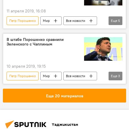
11 апреля 2019, 16:08
Петр Порошенко
Мир
Все новости
Еще
5
Политика
выборы
Украина
шанс
Владимир Зеленский
В штабе Порошенко сравнили
Зеленского с Чаплиным
10 апреля 2019, 19:15
Петр Порошенко
Мир
Все новости
Еще
3
Политика
Украина
Владимир Зеленский
Еще 20 материалов
Таджикистан