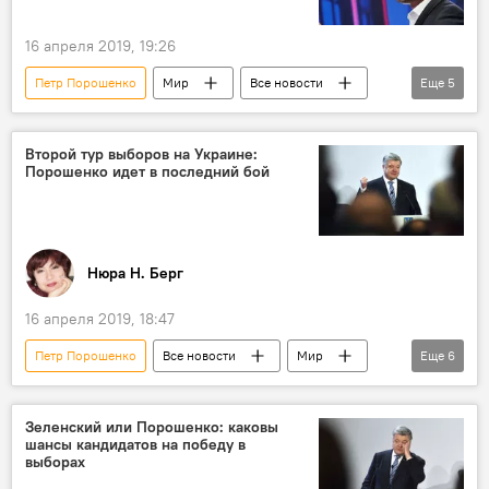
16 апреля 2019, 19:26
Петр Порошенко
Мир
Все новости
Еще
5
Политика
Украина
выборы
Владимир Зеленский
стадион
Второй тур выборов на Украине:
Порошенко идет в последний бой
Нюра Н. Берг
16 апреля 2019, 18:47
Петр Порошенко
Все новости
Мир
Еще
6
Аналитика
Колумнисты
Политика
выборы
Украина
Зеленский или Порошенко: каковы
шансы кандидатов на победу в
Владимир Зеленский
выборах