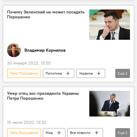
Россия
Донбасс
Владимир Зеленский
Политика
Почему Зеленский не может посадить
Порошенко
Украина
МИД РФ
Владимир Корнилов
30 января 2022, 13:55
Петр Порошенко
Политика
Украина
Еще
2
Колумнисты
Владимир Зеленский
Умер отец экс-президента Украины
Петра Порошенко
16 июня 2020, 13:32
Петр Порошенко
Мир
Все новости
Еще
2