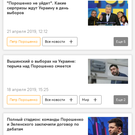
выборы
Украина
"Порошенко не уйдет". Какие
сюрпризы ждут Украину в день
выборов
21 апреля 2019, 12:12
Петр Порошенко
Все новости
Еще
5
Аналитика
Мнение
Мир
Политика
Украина
выборы
Вышинский о выборах на Украине:
тюрьма над Порошенко смеется
18 апреля 2019, 15:25
Петр Порошенко
Все новости
Мир
Еще
2
Кирилл Вышинский
Украина
Полный стадион: команды Порошенко
и Зеленского заключили договор по
дебатам